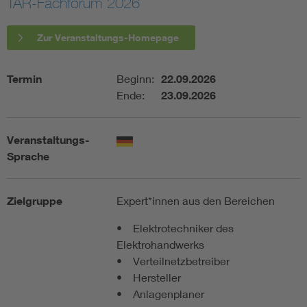
TAR-Fachforum 2026
Assisted Living
Bui
Zur Veranstaltungs-Homepage
Electromobility
Inf
Termin
Beginn:
22.09.2026
Ende:
23.09.2026
Energy efficiency
Edu
Veranstaltungs-
Energy storage
Ren
Sprache
Functional safety
Env
Zielgruppe
Expert*innen aus den Bereichen
• Elektrotechniker des
Elektrohandwerks
• Verteilnetzbetreiber
• Hersteller
• Anlagenplaner