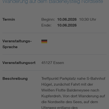
Wanderung auf dem Baldeneysteig Nordseite
Assisted Living
Bui
Termin
Beginn:
10.06.2026
10:30 Uhr
Electromobility
Inf
Ende:
10.06.2026
Energy efficiency
Edu
Veranstaltungs-
Sprache
Energy storage
Ren
Veranstaltungsort
45127 Essen
Functional safety
Env
Beschreibung
Treffpunkt Parkplatz nahe S-Bahnhof
Hügel, zunächst Fahrt mit der
Weißen Flotte Baldeneysee nach
Kupferdreh. Von dort Wanderung auf
die Nordseite des Sees, auf dem
Uferweg entlang des