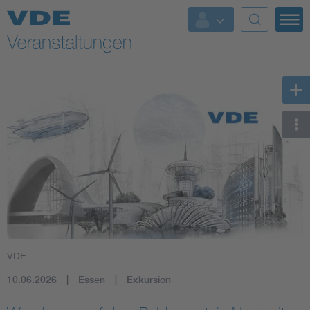
Top Themen
Fokusthemen
Energy
AI & Digital Trust
Health
Mobility
VDE
Standards
10.06.2026
Essen
Exkursion
Weitere Themen