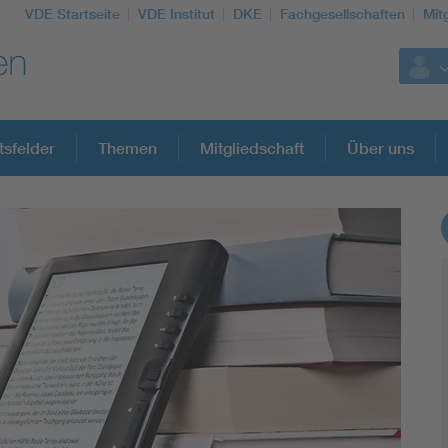
VDE Startseite
VDE Institut
DKE
Fachgesellschaften
Mit
tsfelder
Themen
Mitgliedschaft
Über uns
Weitere Themen
Assisted Living
Electromobility
Energy efficiency