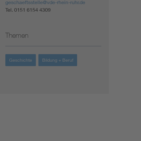
geschaeftsstelle@vde-rhein-ruhr.de
Renewable energies
Tel. 0151 6154 4309
Environmental Protection
Themen
Geschichte
Bildung + Beruf