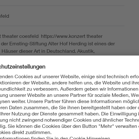
feld
 theater coesfeld https://www.konzert theater
der Ernsting-Stiftung Alter Hof Herding ist eines der
Häuser dieser Art in Deutschland. Akustik,
 und Bühnentechnik erlauben vielfältige Aufführungen.
chen Orchesterkonzerten, Musiktheater, Kindertheater
iel, Tanz und Kabarett finden pro Saison etwa 80
ngen in diesem Hause statt. Das Haus verfügt maximal
tzplätze. Die Bühne besitzt mit 300 qm Fläche sowie
m Bühnenturm prinzipiell alles, was man auch in
usern finden kann. Auf dem Dach des Gebäudes
ch eine PV-Anlage mit 99 kWp; diese Anlage trägt
r Deckung des Eigenverbrauchs bei. Bei dieser
önnen Sie hinter den Kulissen alle diese technischen
en sehen und sich einen grundsätzlichen Eindruck über