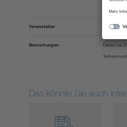
die Energi
Veranstaltun
Veranstalter
VDE Rhein-R
Bemerkungen
Dauer ca. 2
Teilnehmerb
Das könnte Sie auch inter