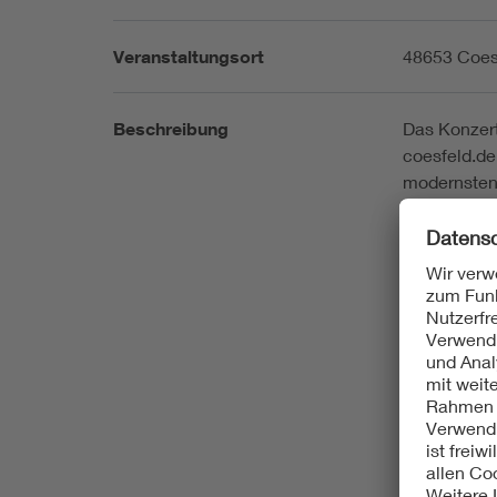
Veranstaltungsort
48653 Coes
Beschreibung
Das Konzert
coesfeld.de 
modernsten 
Beleuchtung
Von klassis
bis Schausp
Veranstaltu
über 610 Si
ausgeprägte
größten Hä
befindet si
deutlich zu
Exkursion k
Möglichkeit