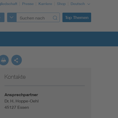
gliedschaft
Presse
Karriere
Shop
Deutsch
Top Themen
Kontakte
Building Services Engineering
Information and communications technology ICT
Ansprechpartner
Dr. H. Hoppe-Oehl
45127 Essen
Education + profession