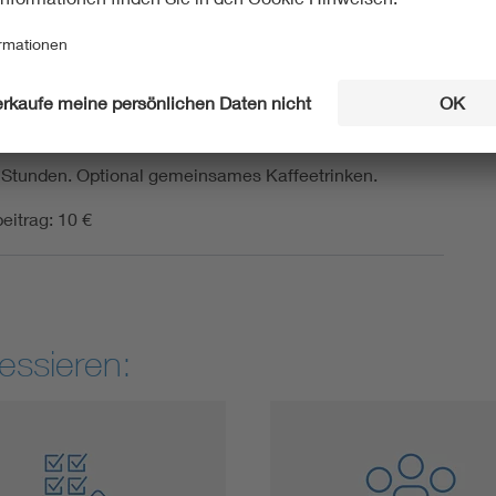
eversorgung eines solchen Gebäudes machen. Die
g ist nicht barrierefrei.
uhr e.V.
 Stunden. Optional gemeinsames Kaffeetrinken.
eitrag: 10 €
essieren: