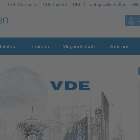
VDE Startseite
VDE Institut
DKE
Fachgesellschaften
Mit
tsfelder
Themen
Mitgliedschaft
Über uns
Weitere Themen
Assisted Living
Electromobility
Energy efficiency