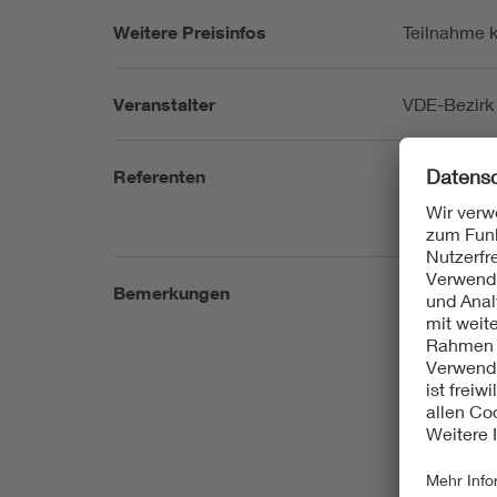
Weitere Preisinfos
Teilnahme 
Veranstalter
VDE-Bezirk 
Referenten
Referent: Pr
Bemerkungen
Datenhinwei
Durchführun
Veranstaltu
dieVeransta
Veranstalt
Rahmen von 
veröffentli