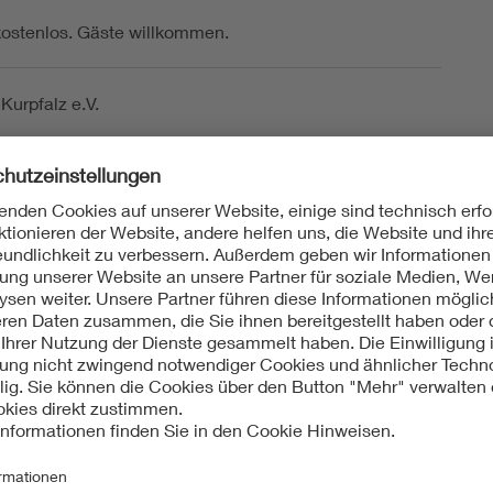
kostenlos. Gäste willkommen.
Kurpfalz e.V.
of. Dr. Kasrsten Glöser
s: Ihre Daten werden zum Zweck der Organisation,
g und Berichterstattung der oben genannten
ng erhoben, verarbeitet und an
ltungskooperationspartner weitergeben. Bei der
ung entstandene Fotos und Aufnahmen können im
Berichten, in Zeitschriften und im Internet
cht werden.