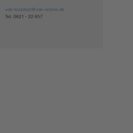
Renewable energies
vde-kurpfalz@vde-online.de
Tel. 0621 - 22 657
Environmental Protection