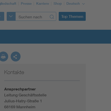
gliedschaft
Presse
Karriere
Shop
Deutsch
Top Themen
Kontakte
Building Services Engineering
Information and communications technology ICT
Ansprechpartner
Leitung Geschäftsstelle
Julius-Hatry-Straße 1
Education + profession
68169 Mannheim