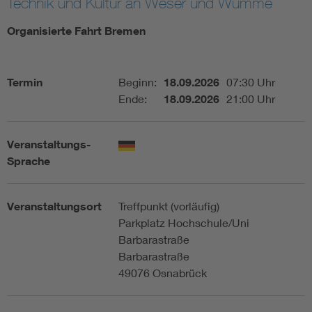
Technik und Kultur an Weser und Wümme
Assisted Living
Bui
Organisierte Fahrt Bremen
Electromobility
Inf
Termin
Beginn:
18.09.2026
07:30 Uhr
Ende:
18.09.2026
21:00 Uhr
Energy efficiency
Edu
Energy storage
Ren
Veranstaltungs-
Sprache
Functional safety
Env
Veranstaltungsort
Treffpunkt (vorläufig)
Parkplatz Hochschule/Uni
Barbarastraße
Barbarastraße
49076 Osnabrück