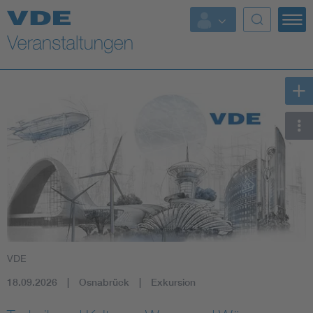
Top Themen
Fokusthemen
Energy
AI & Digital Trust
Health
Mobility
VDE
Standards
18.09.2026
Osnabrück
Exkursion
Weitere Themen