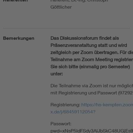
Göttlicher
Bemerkungen
Das Diskussionsforum findet als
Präsenzveranstaltung statt und wird
zeitgleich per Zoom übertragen. Für di
Teilnahme am Zoom Meeting registrie
Sie sich bitte (einmalig pro Semester)
unter:
Die Teilnahme via Zoom ist nur möglic
mit Registrierung und Passwort (97292
Registrierung:
https://hs-kempten.zoo
x.de/j/68459112054?
Passwort:
pwd=xNsP5IdFSdy3AlJbSkC48UGjEs9