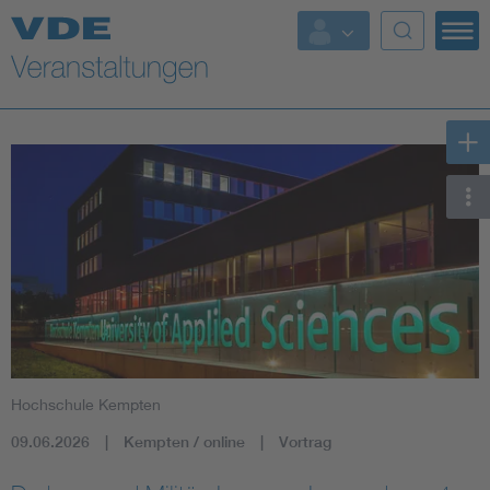
Top Themen
Fokusthemen
Energy
AI & Digital Trust
Health
Mobility
Hochschule Kempten
Standards
09.06.2026
Kempten / online
Vortrag
Weitere Themen