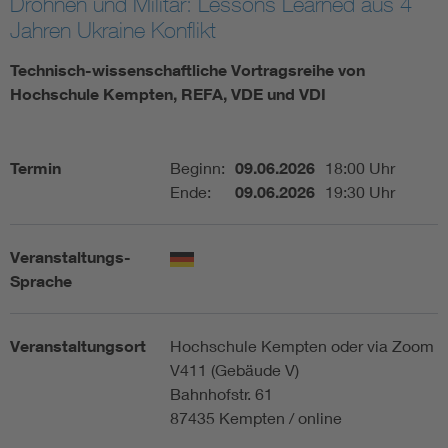
Drohnen und Militär: Lessons Learned aus 4
Jahren Ukraine Konflikt
Assisted Living
Bui
Technisch-wissenschaftliche Vortragsreihe von
Electromobility
Inf
Hochschule Kempten, REFA, VDE und VDI
Energy efficiency
Edu
Termin
Beginn:
09.06.2026
18:00 Uhr
Ende:
09.06.2026
19:30 Uhr
Energy storage
Ren
Veranstaltungs-
Functional safety
Env
Sprache
Veranstaltungsort
Hochschule Kempten oder via Zoom
V411 (Gebäude V)
Bahnhofstr. 61
87435 Kempten / online