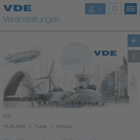
Top Themen
Fokusthemen
Energy
AI & Digital Trust
Health
Mobility
VDE
Standards
10.06.2026
Fulda
Vortrag
Weitere Themen