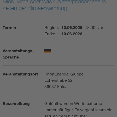
Alles Klima oder was? Wetterphänomene in
Zeiten der Klimaerwärmung
Assisted Living
Bui
Electromobility
Inf
Termin
Beginn:
10.06.2026
18:00 Uhr
Ende:
10.06.2026
Energy efficiency
Edu
Veranstaltungs-
Energy storage
Ren
Sprache
Functional safety
Env
Veranstaltungsort
RhönEnergie Gruppe
Löherstraße 52
36037 Fulda
Beschreibung
Gefühlt werden Wetterextreme
immer häufiger. Es vergeht kaum ein
Tag, an dem nicht über