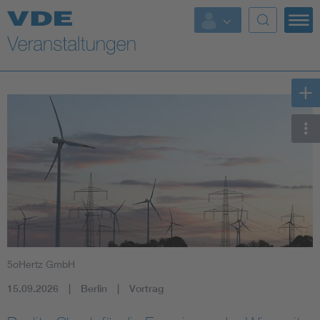
Top Themen
Fokusthemen
Energy
AI & Digital Trust
Health
Mobility
5oHertz GmbH
Standards
15.09.2026
Berlin
Vortrag
Weitere Themen