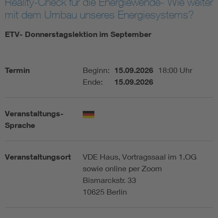
Reality-Check für die Energiewende- Wie weiter
mit dem Umbau unseres Energiesystems?
Assisted Living
Bui
ETV- Donnerstagslektion im September
Electromobility
Inf
Termin
Beginn:
15.09.2026
18:00 Uhr
Energy efficiency
Edu
Ende:
15.09.2026
Energy storage
Ren
Veranstaltungs-
Sprache
Functional safety
Env
Veranstaltungsort
VDE Haus, Vortragssaal im 1.OG
sowie online per Zoom
Bismarckstr. 33
10625 Berlin