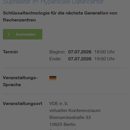
Supraleiter im Hyperscale Datencenter
Assisted Living
Bui
Schlüsseltechnologie für die nächste Generation von
Rechenzentren
Electromobility
Inf
Anmelden
Energy efficiency
Edu
Termin
Beginn:
07.07.2026
18:00 Uhr
Ende:
07.07.2026
19:00 Uhr
Energy storage
Ren
Functional safety
Env
Veranstaltungs-
Sprache
Veranstaltungsort
VDE e .V.
virtueller Konferenzraum
Bismarcksstraße 33
10625 Berlin