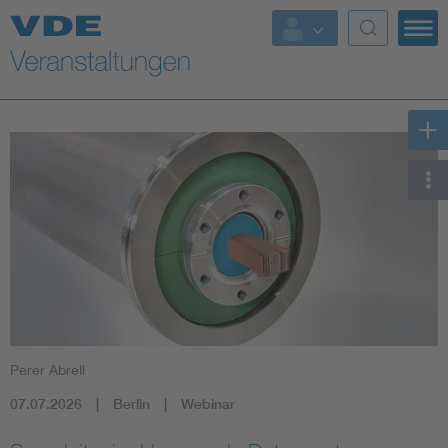
Top Themen
Fokusthemen
Energy
AI & Digital Trust
Health
Mobility
Perer Abrell
Standards
07.07.2026
Berlin
Webinar
Weitere Themen