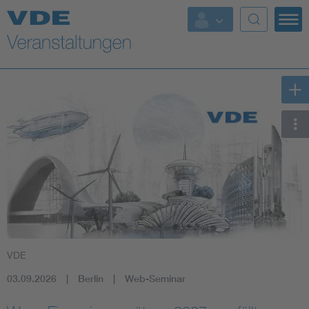
Top Themen
Fokusthemen
Energy
AI & Digital Trust
Health
Mobility
VDE
Standards
03.09.2026
Berlin
Web-Seminar
Weitere Themen