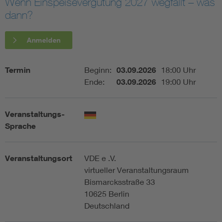
Wenn Einspeisevergütung 2027 wegfällt – was
dann?
Assisted Living
Bui
Anmelden
Electromobility
Inf
Termin
Beginn:
03.09.2026
18:00 Uhr
Energy efficiency
Edu
Ende:
03.09.2026
19:00 Uhr
Energy storage
Ren
Veranstaltungs-
Sprache
Functional safety
Env
Veranstaltungsort
VDE e .V.
virtueller Veranstaltungsraum
Bismarcksstraße 33
10625 Berlin
Deutschland