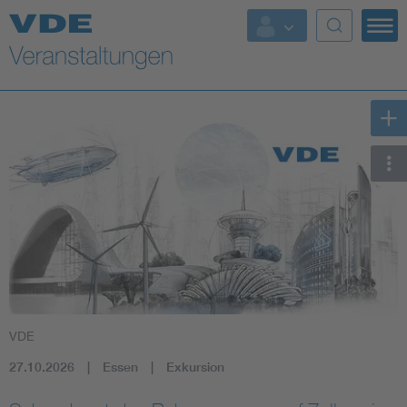
Top Themen
Fokusthemen
Energy
AI & Digital Trust
Health
Mobility
VDE
Standards
27.10.2026
Essen
Exkursion
Weitere Themen