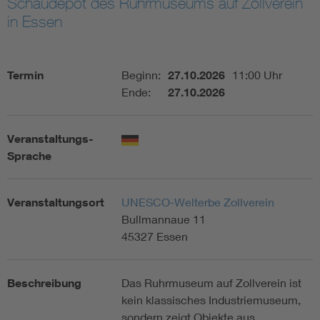
Schaudepot des Ruhrmuseums auf Zollverein
in Essen
Assisted Living
Bui
Electromobility
Inf
Termin
Beginn:
27.10.2026
11:00 Uhr
Ende:
27.10.2026
Energy efficiency
Edu
Veranstaltungs-
Energy storage
Ren
Sprache
Functional safety
Env
Veranstaltungsort
UNESCO-Welterbe Zollverein
Bullmannaue 11
45327 Essen
Beschreibung
Das Ruhrmuseum auf Zollverein ist
kein klassisches Industriemuseum,
sondern zeigt Objekte aus