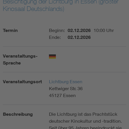
Besichtigung der Lichtburg in Essen (größter
Kinosaal Deutschlands)
Assisted Living
Bui
Electromobility
Inf
Termin
Beginn:
02.12.2026
10:00 Uhr
Ende:
02.12.2026
Energy efficiency
Edu
Veranstaltungs-
Energy storage
Ren
Sprache
Functional safety
Env
Veranstaltungsort
Lichtburg Essen
Kettwiger Str. 36
45127 Essen
Beschreibung
Die Lichtburg ist das Prachtstück
deutscher Kinokultur und -tradition.
Seit über 95 Jahren beeindruckt sie