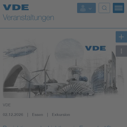
Top Themen
Fokusthemen
Energy
AI & Digital Trust
Health
Mobility
VDE
Standards
02.12.2026
Essen
Exkursion
Weitere Themen