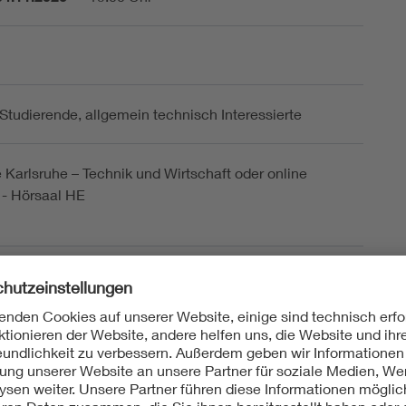
 Studierende, allgemein technisch Interessierte
Karlsruhe – Technik und Wirtschaft oder online
 - Hörsaal HE
verein Mittelbaden e.V.
he
 Karlsruhe HKA