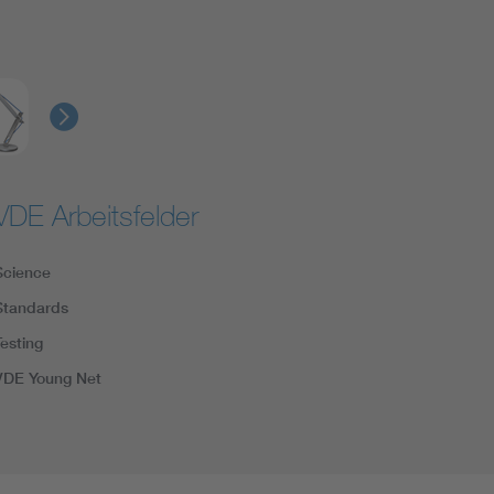
VDE Arbeitsfelder
Science
Standards
Testing
VDE Young Net