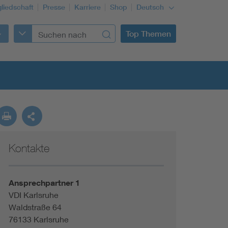
gliedschaft
Presse
Karriere
Shop
Deutsch
Top Themen
Kontakte
Building Services Engineering
Information and communications technology ICT
Ansprechpartner 1
VDI Karlsruhe
Waldstraße 64
Education + profession
76133 Karlsruhe