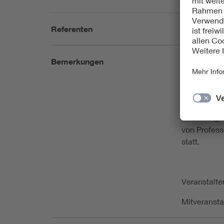
Referenten
Raymond C.
Bemerkungen
Die Veransta
einfach vor
Über die Ve
Forum Digit
Technologie
von Profess
statt.
Veranstalte
Mitveransta