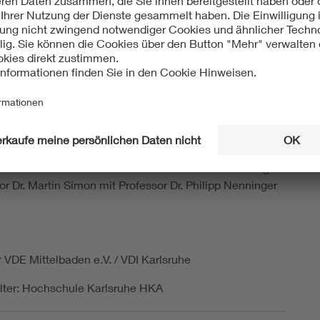
 Decorvet, Everllence
ltung ist kostenfrei.
Anmeldung nicht notwendig
-
beikommen oder online teilnehmen s.u.!!
ranstaltungsreihe: Die Veranstaltungsreihe VDE/VDI-
ale Transformation findet in Kooperation mit dem
seminar der Hochschule Karlsruhe unter der Leitung
or Dr. Martin Simon mit Professor Dr. Philipp Nenninger
r VDE Mittelbaden e.V. / VDI Karlsruhe
lter: Hochschule Karlsruhe HKA