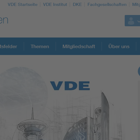
VDE Startseite
VDE Institut
DKE
Fachgesellschaften
Mit
tsfelder
Themen
Mitgliedschaft
Über uns
Weitere Themen
Assisted Living
Electromobility
Energy efficiency