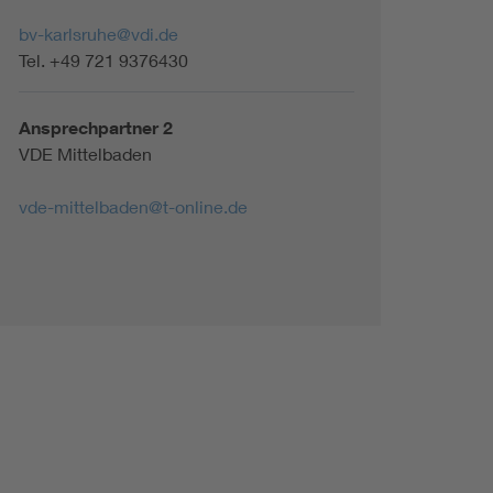
Renewable energies
bv-karlsruhe@vdi.de
Tel. +49 721 9376430
Environmental Protection
Ansprechpartner 2
VDE Mittelbaden
vde-mittelbaden@t-online.de