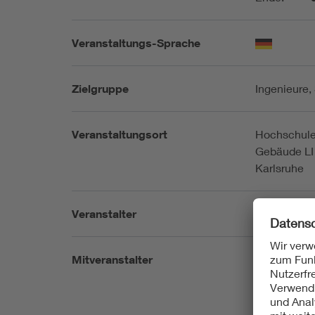
Veranstaltungs-Sprache
Zielgruppe
Ingenieure,
Veranstaltungsort
Hochschule 
Gebäude LI
Karlsruhe
Veranstalter
VDE Bezirks
Mitveranstalter
VDI Karlsru
Hochschule