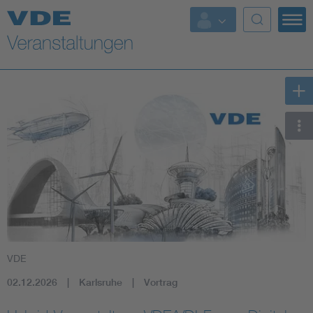
Top Themen
Fokusthemen
Energy
AI & Digital Trust
Health
Mobility
VDE
Standards
02.12.2026
Karlsruhe
Vortrag
Weitere Themen