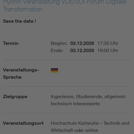
Hybrid-Veranstaltung VDE/VDI-Forum Digitale
Transformation
Assisted Living
Bui
Save the date !
Electromobility
Inf
Termin
Beginn:
02.12.2026
17:30 Uhr
Energy efficiency
Edu
Ende:
02.12.2026
19:00 Uhr
Energy storage
Ren
Veranstaltungs-
Sprache
Functional safety
Env
Zielgruppe
Ingenieure, Studierende, allgemein
technisch Interessierte
Veranstaltungsort
Hochschule Karlsruhe – Technik und
Wirtschaft oder online