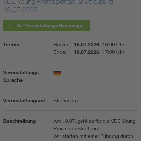
VDE Young Professionals @ Straßburg
18.07.2026
Assisted Living
Bui
Zur Veranstaltungs-Homepage
Electromobility
Inf
Termin
Beginn:
18.07.2026
10:00 Uhr
Energy efficiency
Edu
Ende:
18.07.2026
17:00 Uhr
Energy storage
Ren
Veranstaltungs-
Sprache
Functional safety
Env
Veranstaltungsort
Strassburg
Beschreibung
Am 18.07. geht es für die VDE Young
Pros nach Straßburg.
Wir starten mit einer Führung durch