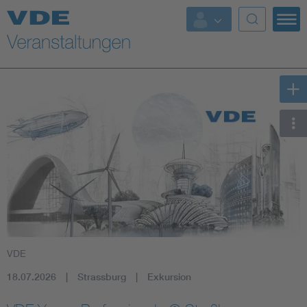
Top Themen
Fokusthemen
Energy
AI & Digital Trust
Health
Mobility
VDE
Standards
18.07.2026
Strassburg
Exkursion
Weitere Themen