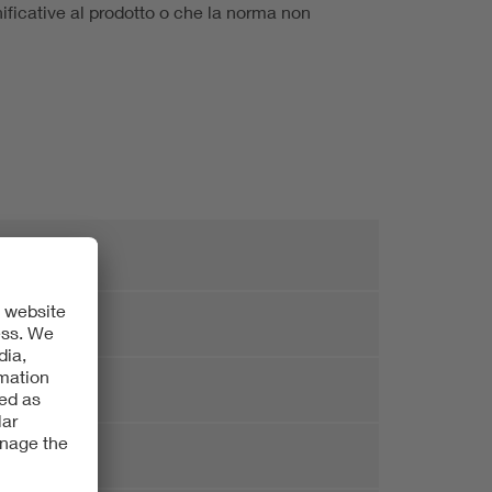
ificative al prodotto o che la norma non
tura