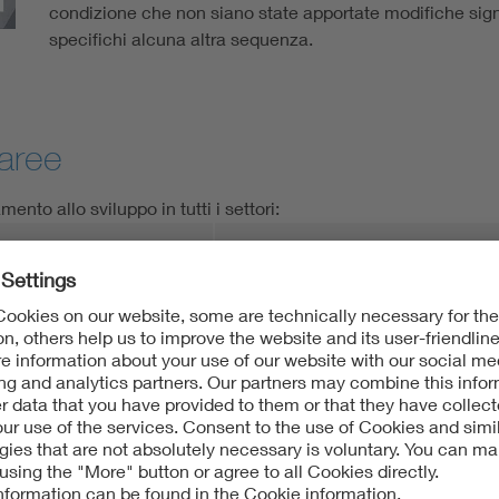
condizione che non siano state apportate modifiche sign
specifichi alcuna altra sequenza.
 aree
nto allo sviluppo in tutti i settori:
tecnologie di costruzione e forni
apparecchi commerciali
elettronica di consumo
elettrodomestici