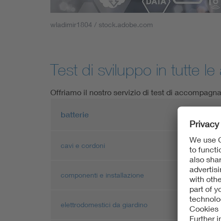
wladimir1804 / stock.adobe.com
Test di sviluppo in tutte le
Offriamo il nostro servizio di test di accompagname
batterie
cavi e cordoni
componenti e installazione
elettrodomestici da giardino