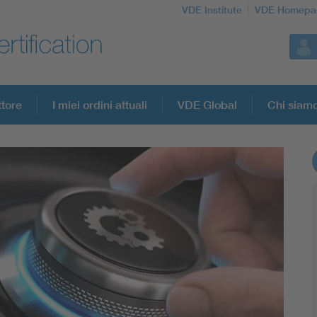
VDE Institute
VDE Homepa
ttore
I miei ordini attuali
VDE Global
Chi siam