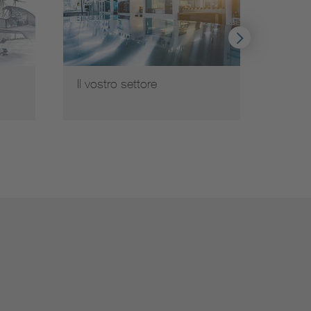
Il vostro settore
Il nos