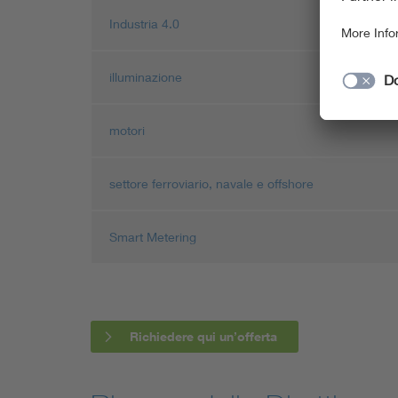
Industria 4.0
illuminazione
motori
settore ferroviario, navale e offshore
Smart Metering
Richiedere qui un’offerta