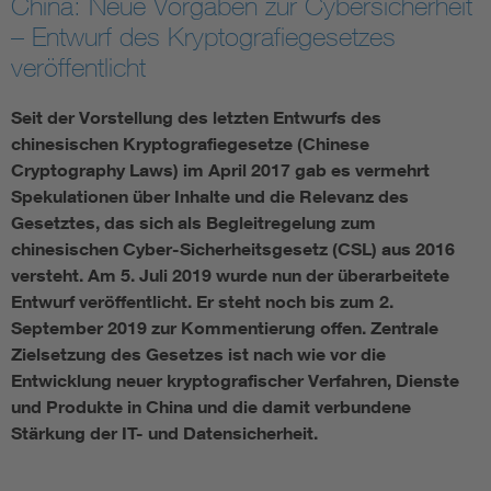
China: Neue Vorgaben zur Cybersicherheit
– Entwurf des Kryptografiegesetzes
Assisted Living
Bui
veröffentlicht
Electromobility
Inf
Seit der Vorstellung des letzten Entwurfs des
chinesischen Kryptografiegesetze (Chinese
Energy efficiency
Edu
Cryptography Laws) im April 2017 gab es vermehrt
Spekulationen über Inhalte und die Relevanz des
Gesetztes, das sich als Begleitregelung zum
Energy storage
Ren
chinesischen Cyber-Sicherheitsgesetz (CSL) aus 2016
versteht. Am 5. Juli 2019 wurde nun der überarbeitete
Functional safety
Env
Entwurf veröffentlicht. Er steht noch bis zum 2.
September 2019 zur Kommentierung offen. Zentrale
Zielsetzung des Gesetzes ist nach wie vor die
Entwicklung neuer kryptografischer Verfahren, Dienste
und Produkte in China und die damit verbundene
Stärkung der IT- und Datensicherheit.