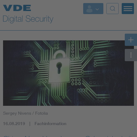
Top Themen
Fokusthemen
Energy
AI & Digital Trust
Health
Mobility
Sergey Nivens / Fotolia
Standards
16.08.2019
Fachinformation
Weitere Themen