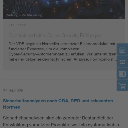
Assisted Living
Bui
Prüfung + Zertifizierung
21.05.2026
Electromobility
Inf
Cybersicherheit & Cyber Security Prüfungen
Energy efficiency
Edu
Der VDE begleitet Hersteller vernetzter Elektroprodukte mit
fundierter Expertise, um die komplexen
Cyber‑Security‑Anforderungen zu erfüllen. Wir unterstützen
Energy storage
Ren
mit einer tiefgehenden technischen Analyse, normkonform…
Functional safety
Env
27.04.2026
Sicherheitsanalysen nach CRA, RED und relevanten
Normen
Sicherheitsanalysen sind ein zentraler Bestandteil der
Entwicklung vernetzter Produkte, weil sie systematisch a…