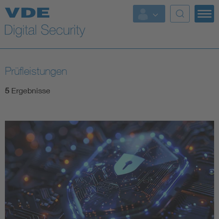
Top Themen
Fokusthemen
Prüfleistungen
Energy
5
Ergebnisse
AI & Digital Trust
Health
Mobility
Standards
Weitere Themen