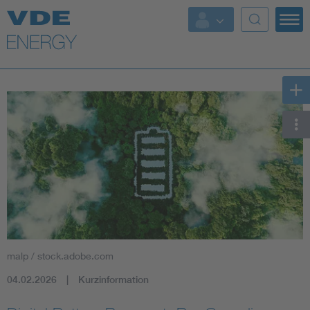
Top Themen
Fokusthemen
Energy
AI & Digital Trust
Health
Mobility
malp / stock.adobe.com
Standards
04.02.2026
Kurzinformation
Weitere Themen