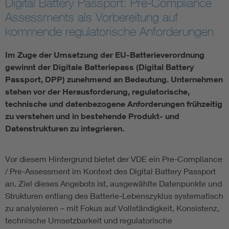
Digital Battery Passport: Pre-Compliance
Assessments als Vorbereitung auf
Assisted Living
Bui
kommende regulatorische Anforderungen
Electromobility
Inf
Im Zuge der Umsetzung der EU-Batterieverordnung
gewinnt der Digitale Batteriepass (Digital Battery
Energy efficiency
Edu
Passport, DPP) zunehmend an Bedeutung. Unternehmen
stehen vor der Herausforderung, regulatorische,
technische und datenbezogene Anforderungen frühzeitig
Energy storage
Ren
zu verstehen und in bestehende Produkt- und
Datenstrukturen zu integrieren.
Functional safety
Env
Vor diesem Hintergrund bietet der VDE ein Pre-Compliance
/ Pre-Assessment im Kontext des Digital Battery Passport
an. Ziel dieses Angebots ist, ausgewählte Datenpunkte und
Strukturen entlang des Batterie-Lebenszyklus systematisch
zu analysieren – mit Fokus auf Vollständigkeit, Konsistenz,
technische Umsetzbarkeit und regulatorische