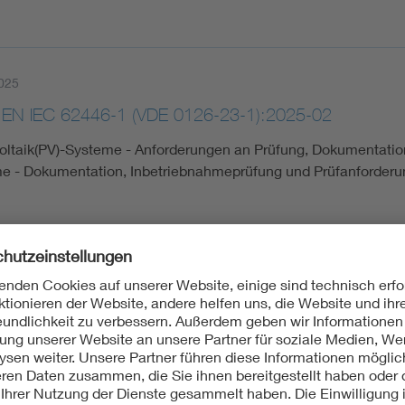
025
 EN IEC 62446-1 (VDE 0126-23-1):2025-02
oltaik(PV)-Systeme - Anforderungen an Prüfung, Dokumentation
e - Dokumentation, Inbetriebnahmeprüfung und Prüfanforder
024
EC/TS 61400-31 (VDE V 0127-31):2024-12
ergieanlagen - Teil 31: Standort-Risikobeurteilung (IEC TS 61