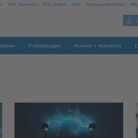
n
VDE Startseite
VDE Institut
DKE
Fachgesellschaften
Mit
ationen
Prüfleistungen
Normen + Standards
E
Weitere Themen
Assisted Living
Electromobility
Energy efficiency