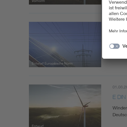
Vornorm
27.09.2
prEN 
Geräte
Entwurf Europäische Norm
01.08.2
E DIN
Winden
Deutsc
Entwurf