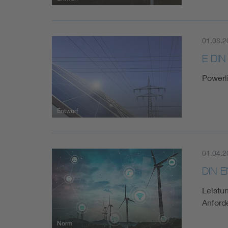
01.08.2
E DIN
Powerl
Entwurf
01.04.2
DIN E
Leistun
Anford
Norm