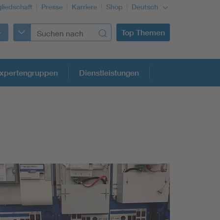
gliedschaft
Presse
Karriere
Shop
Deutsch
Top Themen
xpertengruppen
Dienstleistungen
Building Services Engineering
Information and communications technology ICT
Education + profession