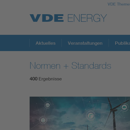
VDE Theme
Top Themen
Aktuelles
Veranstaltungen
Publik
Normen + Standards
Fokusthemen
400
Ergebnisse
Energy
AI & Digital Trust
Health