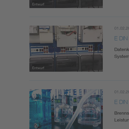
Entwurf
01.02.2
E DIN
Datenk
System
Entwurf
01.02.2
E DIN
Brennst
Leistu