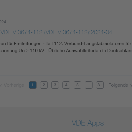
024
 VDE V 0674-112 (VDE V 0674-112):2024-04
ren für Freileitungen - Teil 112: Verbund-Langstabisolatoren 
annung Un ≥ 110 kV - Übliche Auswahlkriterien in Deutschlan
Vorherige
Folgende
1
2
3
4
5
...
31
VDE Apps