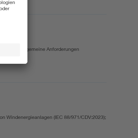
 – Teil 1: Allgemeine Anforderungen
 von Windenergieanlagen (IEC 88/971/CDV:2023);