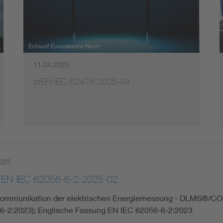
Energy storage
Functional safety
Entwurf Europäische Norm
11.04.2025
prEN IEC 62475:2025-04
025
 EN IEC 62056-6-2:2025-02
ommunikation der elektrischen Energiemessung - DLMS®/COSE
6-2:2023); Englische Fassung EN IEC 62056-6-2:2023