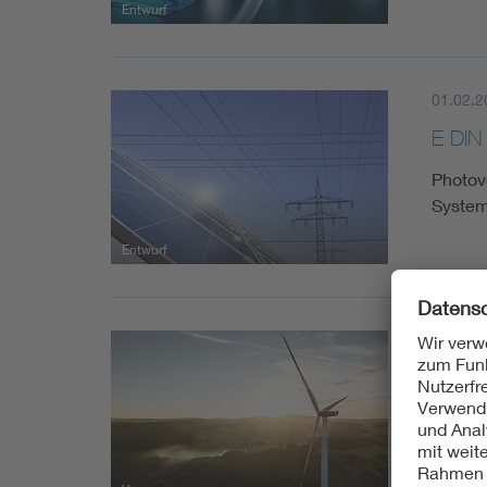
Entwurf
01.02.2
E DIN
Photov
System
Entwurf
01.12.2
DIN I
Winden