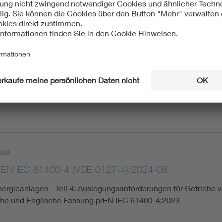
024
IEC 63349-1:2024-09
steuerungen für direkt photovoltaisch betriebene Anwendungen
024
 EN IEC 61400-4 (VDE 0127-4):2024-08
ergieanlagen - Teil 4: Auslegungsanforderungen für Getriebe
he und Englische Fassung prEN IEC 61400-4:2023