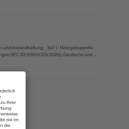
 und Instandhaltung - Teil 1: Netzgekoppelte
ungen (IEC 82/2083/CDV:2022); Deutsche und …
400-31:2023)