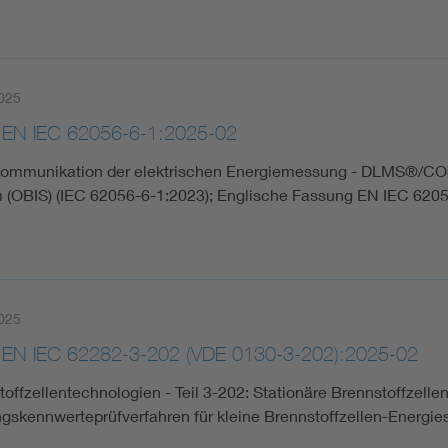
025
 EN IEC 62056-6-1:2025-02
ommunikation der elektrischen Energiemessung - DLMS®/COSE
 (OBIS) (IEC 62056-6-1:2023); Englische Fassung EN IEC 620
025
 EN IEC 62282-3-202 (VDE 0130-3-202):2025-02
offzellentechnologien - Teil 3-202: Stationäre Brennstoffzell
ngskennwerteprüfverfahren für kleine Brennstoffzellen-Energ