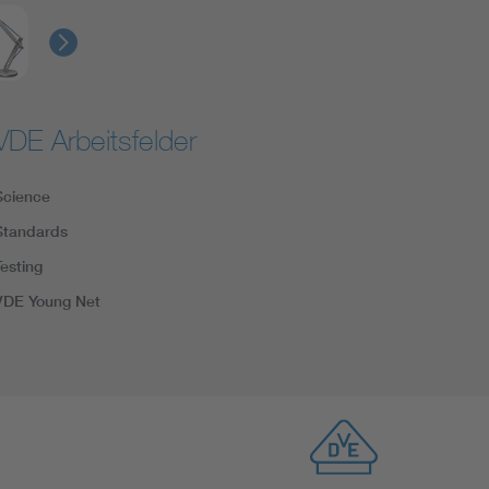
VDE Arbeitsfelder
Science
Standards
Testing
VDE Young Net