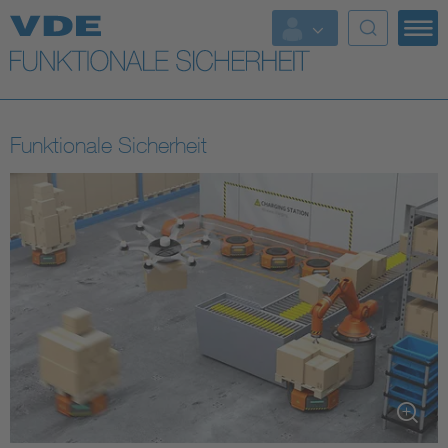
Top Themen
Fokusthemen
Funktionale Sicherheit
Energy
AI & Digital Trust
Health
Mobility
Standards
Weitere Themen