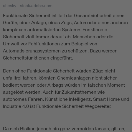
chesky - stock.adobe.com
Assisted Living
Bui
Funktionale Sicherheit ist Teil der Gesamtsicherheit eines
Geräts, einer Anlage, eines Zugs, Autos oder eines anderen
Electromobility
Inf
komplexen automatisierten Systems. Funktionale
Sicherheit zielt immer darauf ab, Menschen oder die
Umwelt vor Fehlfunktionen zum Beispiel von
Energy efficiency
Edu
Automatisierungssystemen zu schützen. Dazu werden
Sicherheitsfunktionen eingeführt.
Energy storage
Ren
Denn ohne Funktionale Sicherheit würden Züge nicht
Functional safety
Env
unfallfrei fahren, könnten Chemieanlagen nicht sicher
bedient werden oder Airbags würden im falschen Moment
ausgelöst werden. Auch für Zukunftsthemen wie
autonomes Fahren, Künstliche Intelligenz, Smart Home und
Industrie 4.0 ist Funktionale Sicherheit Wegbereiter.
Da sich Risiken jedoch nie ganz vermeiden lassen, gilt es,