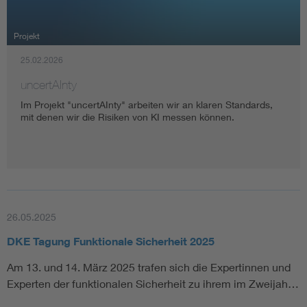
Assisted Living
Bui
Projekt
25.02.2026
Electromobility
Inf
uncertAInty
Energy efficiency
Edu
Im Projekt "uncertAInty" arbeiten wir an klaren Standards,
mit denen wir die Risiken von KI messen können.
Energy storage
Ren
Functional safety
Env
26.05.2025
DKE Tagung Funktionale Sicherheit 2025
Am 13. und 14. März 2025 trafen sich die Expertinnen und
Experten der funktionalen Sicherheit zu ihrem im Zweijah…