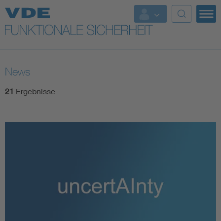
Top Themen
Fokusthemen
News
Energy
21
Ergebnisse
AI & Digital Trust
Health
Mobility
Standards
Weitere Themen