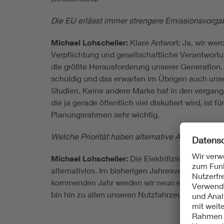
Die EU erlässt immer strengere Emissionsvorga
Michael Lohscheller:
Klare Antwort: Ja, wir wer
Verpflichtung und gesellschaftliche Verantwort
die größte Herausforderung unserer Generation. 
schuldig und das erwarten im Übrigen auch uns
Studien. Keine andere Marke hat in den vergan
die ja gerade öffentlich viel diskutiert wird, ist
Planungsrahmen sehr wichtig.
Welche Priorität haben alternative Antriebe im 
Michael Lohscheller:
Die Elektrifizierung unsere
alternativlos. Im bisherigen Jahresverlauf haben 
kommenden Jahr werden wir neun elektrifizier
bin hin zu allen unseren Nutzfahrzeugen. 2024 w