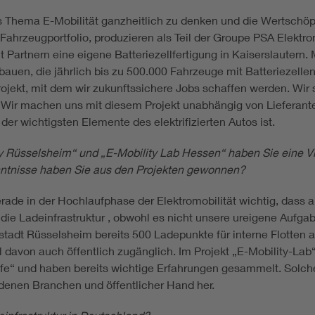
as Thema E-Mobilität ganzheitlich zu denken und die Wertschö
 Fahrzeugportfolio, produzieren als Teil der Groupe PSA Elektr
Partnern eine eigene Batteriezellfertigung in Kaiserslautern. 
fbauen, die jährlich bis zu 500.000 Fahrzeuge mit Batteriezelle
projekt, mit dem wir zukunftssichere Jobs schaffen werden. Wir 
n. Wir machen uns mit diesem Projekt unabhängig von Liefera
s der wichtigsten Elemente des elektrifizierten Autos ist.
ty Rüsselsheim“ und „E-Mobility Lab Hessen“ haben Sie eine Vi
enntnisse haben Sie aus den Projekten gewonnen?
erade in der Hochlaufphase der Elektromobilität wichtig, dass a
 die Ladeinfrastruktur , obwohl es nicht unsere ureigene Aufg
stadt Rüsselsheim bereits 500 Ladepunkte für interne Flotten 
teil davon auch öffentlich zugänglich. Im Projekt „E-Mobility-La
e“ und haben bereits wichtige Erfahrungen gesammelt. Solche
enen Branchen und öffentlicher Hand her.