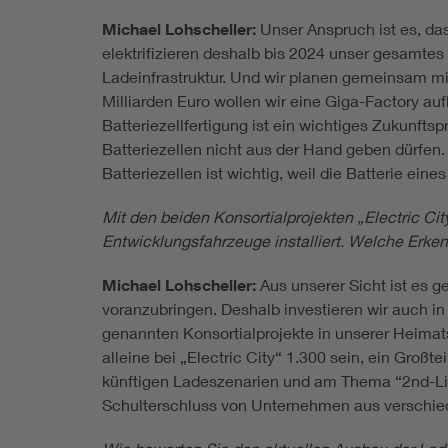
Michael Lohscheller:
Unser Anspruch ist es, d
elektrifizieren deshalb bis 2024 unser gesamtes
Ladeinfrastruktur. Und wir planen gemeinsam mit 
Milliarden Euro wollen wir eine Giga-Factory au
Batteriezellfertigung ist ein wichtiges Zukunfts
Batteriezellen nicht aus der Hand geben dürfe
Batteriezellen ist wichtig, weil die Batterie eine
Mit den beiden Konsortialprojekten „Electric Ci
Entwicklungsfahrzeuge installiert. Welche Erk
Michael Lohscheller:
Aus unserer Sicht ist es g
voranzubringen. Deshalb investieren wir auch in
genannten Konsortialprojekte in unserer Heimat
alleine bei „Electric City“ 1.300 sein, ein Groß
künftigen Ladeszenarien und am Thema “2nd-Lif
Schulterschluss von Unternehmen aus verschied