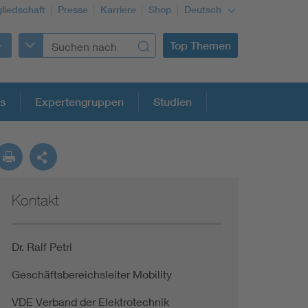
gliedschaft
Presse
Karriere
Shop
Deutsch
Top Themen
s
Expertengruppen
Studien
Kontakt
Building Services Engineering
Information and communications technology ICT
Dr. Ralf Petri
Geschäftsbereichsleiter Mobility
Education + profession
VDE Verband der Elektrotechnik