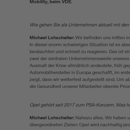
Mobility, beim VDE.
Wie gehen Sie als Unternehmen aktuell mit de
Michael Lohscheller:
Wir befinden uns mitten in
In dieser enorm schwierigen Situation ist es ab
beobachten und schnell zu reagieren. Das ist eine
zwei der zentralen Unternehmenswerte unseres K
Ausmaß der Krise allmählich andeutete, früh geg
Automobilhersteller in Europa geschafft, im ers
zeigt, dass wir wetterfest aufgestellt sind. Um a
die Gesundheit unserer Mitarbeiter oberste Priori
Opel gehört seit 2017 zum PSA-Konzern. Was ha
Michael Lohscheller:
Nahezu alles. Wir haben u
übergeordneten Zielen: Opel wird nachhaltig prof