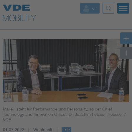
Top Themen
Fokusthemen
Energy
AI & Digital Trust
Health
Mobility
Marelli steht für Performance und Personality, so der Chief
Standards
Technology and Innovation Officer, Dr. Joachim Fetzer.
| Heusser /
VDE
Weitere Themen
01.07.2022
Webinhalt
TOP