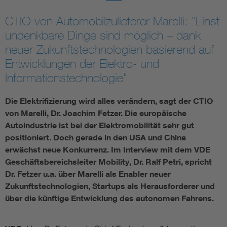
Assisted Living
Bui
CTIO von Automobilzulieferer Marelli: "Einst
undenkbare Dinge sind möglich – dank
Electromobility
Inf
neuer Zukunftstechnologien basierend auf
Entwicklungen der Elektro- und
Energy efficiency
Edu
Informationstechnologie"
Die Elektrifizierung wird alles verändern, sagt der CTIO
Energy storage
Ren
von Marelli, Dr. Joachim Fetzer. Die europäische
Autoindustrie ist bei der Elektromobilität sehr gut
Functional safety
Env
positioniert. Doch gerade in den USA und China
erwächst neue Konkurrenz. Im Interview mit dem VDE
Geschäftsbereichsleiter Mobility, Dr. Ralf Petri, spricht
Dr. Fetzer u.a. über Marelli als Enabler neuer
Zukunftstechnologien, Startups als Herausforderer und
über die künftige Entwicklung des autonomen Fahrens.