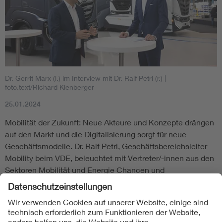
Dr. Gerrit Marx (l.) im Interview mit Dr. Ralf Petri (r.)
|
foto.text/Richard Kienberger
25.01.2024
Mobilität der Zukunft: Neue Akteure und Konzepte drängen
auf den Markt und die Digitalisierung sorgt für neue
Geschäftsmodelle. Dr. Ralf Petri, Geschäftsbereichsleiter
Mobility beim VDE, beleuchtet mit Vertreter/-innen aus den
Sektoren Mobilität und Energie Chancen und
Herausforderungen der Transformation.
Zu den Interviews