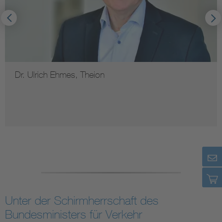
heion
Joe Xie, CATL
Unter der Schirmherrschaft des
Bundesministers für Verkehr