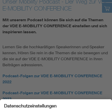
Unser Mobility Podcast - Der Weg zur VDE
E-MOBILITY CONFERENCE
Mit unserem Podcast können Sie sich auf die Themen
der VDE E-MOBILITY CONFERENCE einstellen und sich
inspirieren lassen.
Lernen Sie die hochkarätigen Speakerinnen und Speaker
kennen. Hören Sie rein in die Themen die sie bewegen und
die sie auf der VDE E-MOBILITY CONFERENCE in ihren
Beiträgen adressieren.
Podcast-Folgen zur VDE E-MOBILITY CONFERENCE
2022
Podcast-Folgen zur VDE E-MOBILITY CONFERENCE
2023
Podcast-Folgen zur VDE E-MOBILITY CONFERENCE