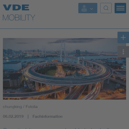
Top Themen
Fokusthemen
Energy
AI & Digital Trust
Health
Mobility
chungking / Fotolia
Standards
06.02.2019
Fachinformation
Weitere Themen