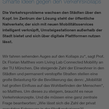
Smarte Ideen gegen den Verkehrskollaps
Assisted Living
Bui
Die Verkehrsprobleme wachsen den Städten über den
Kopf. Im Zentrum der Lösung steht der öffentliche
Electromobility
Inf
Nahverkehr, der sich mit neuen Mobilitätsservices
intelligent verknüpft, Umsteigestationen außerhalb der
Stadt bietet und sich über digitale Plattformen nutzen
Energy efficiency
Edu
lässt.
Energy storage
Ren
Wir fahren sehenden Auges auf den Kollaps zu“, sagt Prof.
Dr. Florian Matthes vom Living Lab Connected Mobility an
Functional safety
Env
der TU München. Die steigende Zahl der Einwohner in den
Städten und permanent verstopfte Straßen stellen eine
große Belastung für die Bevölkerung dar, denn: „Mobilität
hat großen Einfluss auf das Wohlbefinden der Menschen“,
so Matthes. Um dieses zu steigern, braucht es neue
Verkehrskonzepte. Und die müssen eine ganz zentrale
Frage beantworten: „Wie lässt sich die Zahl der privat
genutzten Fahrzeuge in der Stadt reduzieren?“