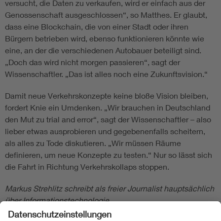
versucht, die Daten zu verkaufen, wird er einfach aus der
Genossenschaft ausgeschlossen“, so Matthes. Er glaubt,
dass eine Blockchain, die von einer Stadt oder ihren
Bürgern betrieben wird, ebenso funktionieren könnte wie
eine, an der die verschiedenen Autobauer beteiligt sind.
„Doch das wird nicht morgen passieren“, sagt der
Wissenschaftler. „Das ist alles noch eine Zukunftsvision.“
Damit neue Verkehrskonzepte keine bloße Vision bleiben,
fordert Knie ein Umdenken. „Wir brauchen in Deutschland
den Mut zu trial and error“, sagt der Wissenschaftler – also
lieber etwas ausprobieren und gegebenenfalls scheitern,
als alles zu Tode diskutieren. „Wir müssen Räume
definieren, um neue Konzepte zu testen.“ Nur so lässt sich
die Fahrt in Richtung Verkehrskollaps stoppen.
Markus Strehlitz schreibt als freier Journalist hauptsächlich
über Informationstechnologie.