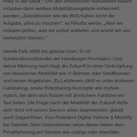
Platz in der Stadt.“ Um den öffentlichen Nahverkehr herum
müssten dann weitere Mobilitätsangebote entwickelt
werden. „Dienstleister wie die BVG haben nicht die
Aufgabe, alles zu machen“, so Nikutta weiter. „Aber wir
müssen prüfen, was wir selbst anbieten und womit wir uns
vernetzten können.“
Henrik Falk stößt ins gleiche Horn. Er ist
Vorstandsvorsitzender der Hamburger Hochbahn. Und
seiner Meinung nach liegt die Zukunft in einer Verknüpfung
von klassischer Mobilität wie U-Bahnen oder Stadtbussen
und neuen Angeboten. Zu Letzterem zählt er unter anderem
Carsharing- sowie Ridesharing-Konzepte wie mytaxi-
match, bei dem sich Nutzer mit ähnlichem Fahrtziel ein
Taxi teilen. Die Frage nach der Mobilität der Zukunft ließe
sich nicht mit einem Service allein beantworten, glaubt
auch Sajjad Khan, Vice President Digital Vehicle & Mobility
bei Daimler. Sein Unternehmen setze daher neben dem
Privatfahrzeug auf Dienste wie car2go oder ebenfalls