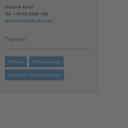
Renewable energies
Dominik Nied
Tel. +49 69 6308-466
dominik.nied@vde.com
Environmental Protection
Themen
Mobilität
Elektromobilität
Normung + Standardisierung