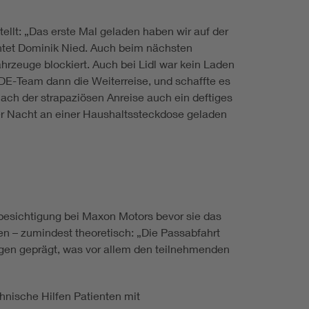
ellt: „Das erste Mal geladen haben wir auf der
ichtet Dominik Nied. Auch beim nächsten
rzeuge blockiert. Auch bei Lidl war kein Laden
VDE-Team dann die Weiterreise, und schaffte es
nach der strapaziösen Anreise auch ein deftiges
er Nacht an einer Haushaltssteckdose geladen
nbesichtigung bei Maxon Motors bevor sie das
 – zumindest theoretisch: „Die Passabfahrt
gen geprägt, was vor allem den teilnehmenden
chnische Hilfen Patienten mit