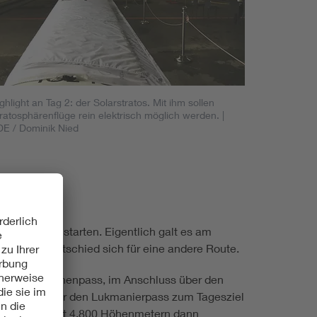
ghlight an Tag 2: der Solarstratos. Mit ihm sollen
ratosphärenflüge rein elektrisch möglich werden.
|
E / Dominik Nied
der Tour zu starten. Eigentlich galt es am
E-Team entschied sich für eine andere Route.
ber den Nufenenpass, im Anschluss über den
asca und über den Lukmanierpass zum Tagesziel
 und insgesamt 4.800 Höhenmetern dann