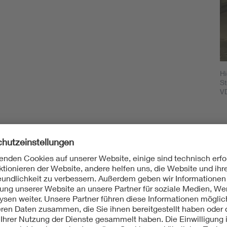
Hi
St
VD
In Brig sammelten sich alle Teams, um in die Bergetappe 
Mittwoch 2.500 Höhenmeter zu überwinden. Doch das VD
Mit einer Ladung ging es nach Oberwald, dann weiter ü
Gotthardpass zurück durch den Gotthardtunnel nach Bi
nach Disentis. „Dort mussten wir nach 250 Kilometern