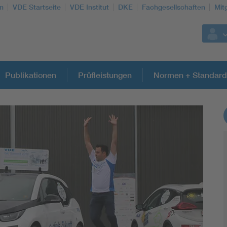
n
VDE Startseite
VDE Institut
DKE
Fachgesellschaften
Mit
Publikationen
Prüfleistungen
Normen + Standard
Weitere Themen
Assisted Living
Electromobility
Energy efficiency