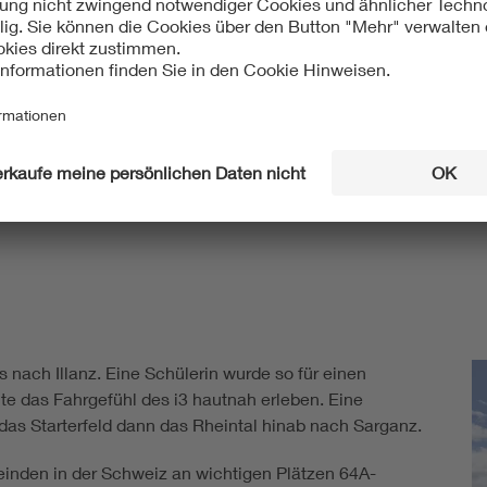
dringend an die Steckdose“, erzählt Dennis.
0
 nach Illanz. Eine Schülerin wurde so für einen
e das Fahrgefühl des i3 hautnah erleben. Eine
as Starterfeld dann das Rheintal hinab nach Sarganz.
inden in der Schweiz an wichtigen Plätzen 64A-