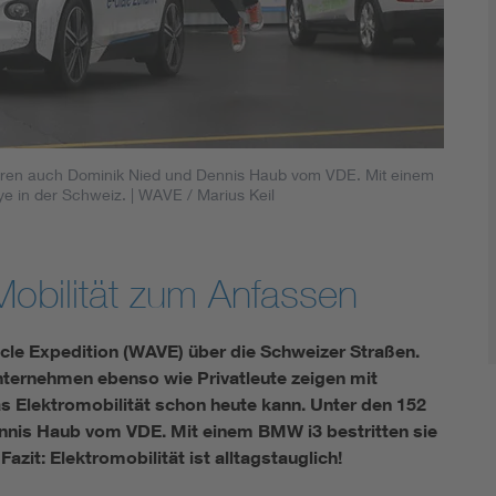
Energy storage
Functional safety
ren auch Dominik Nied und Dennis Haub vom VDE. Mit einem
ye in der Schweiz.
| WAVE / Marius Keil
obilität zum Anfassen
icle Expedition (WAVE) über die Schweizer Straßen.
ternehmen ebenso wie Privatleute zeigen mit
Elektromobilität schon heute kann. Unter den 152
nnis Haub vom VDE. Mit einem BMW i3 bestritten sie
azit: Elektromobilität ist alltagstauglich!