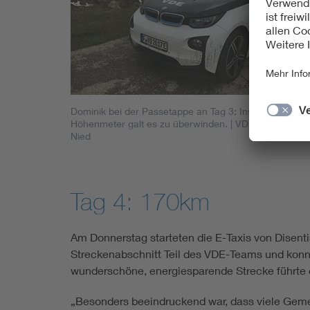
Dominik bei der Passetappe an Tag 3: Insgesamt 2.50
Höhenmeter galt es zu überwinden.
| VDE / Dominik
Nied
Tag 4: 170km
Am Donnerstag starteten die E-Taxis von Disentis
Streckenabschnitt Teil des VDE-Teams und konnt
wunderschöne, energiesparende Strecke führte d
„Besonders beeindruckend war, dass viele Geme