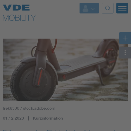
Top Themen
Fokusthemen
Energy
AI & Digital Trust
Health
Mobility
trek6500 / stock.adobe.com
Standards
01.12.2023
Kurzinformation
Weitere Themen