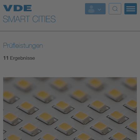
Top Themen
Fokusthemen
Prüfleistungen
Energy
11
Ergebnisse
AI & Digital Trust
Health
Mobility
Standards
Weitere Themen