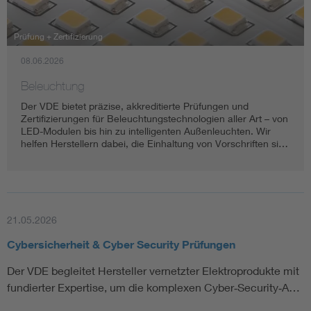
Assisted Living
Bui
Prüfung + Zertifizierung
08.06.2026
Electromobility
Inf
Beleuchtung
Energy efficiency
Edu
Der VDE bietet präzise, akkreditierte Prüfungen und
Zertifizierungen für Beleuchtungstechnologien aller Art – von
LED-Modulen bis hin zu intelligenten Außenleuchten. Wir
Energy storage
Ren
helfen Herstellern dabei, die Einhaltung von Vorschriften si…
Functional safety
Env
21.05.2026
Cybersicherheit & Cyber Security Prüfungen
Der VDE begleitet Hersteller vernetzter Elektroprodukte mit
fundierter Expertise, um die komplexen Cyber‑Security‑A…