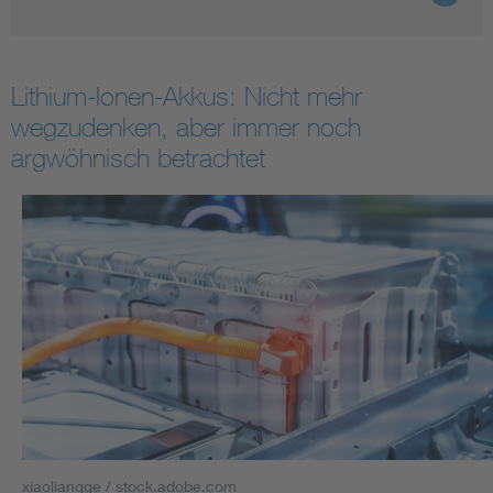
Lithium-Ionen-Akkus: Nicht mehr
wegzudenken, aber immer noch
argwöhnisch betrachtet
xiaoliangge / stock.adobe.com