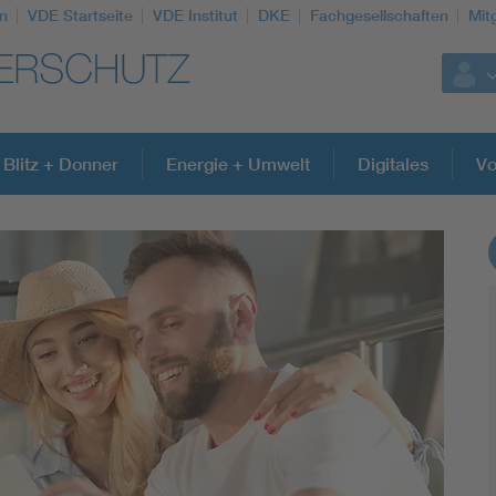
n
VDE Startseite
VDE Institut
DKE
Fachgesellschaften
Mit
Blitz + Donner
Energie + Umwelt
Digitales
Vo