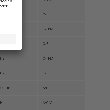
 Hz
C/E
 Hz
C/D/M
 Hz
C/F
 Hz
C/H/M
 Hz
C/F/L
/60 Hz
A/B
 Hz
A/C/G