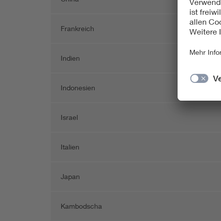
Frankreich
Indien
Indonesien
Israel
Italien
Japan
Kambodscha