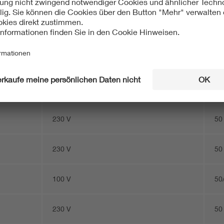
230 V
50
230 V
50
230 V
50
230 V
50
230 V
50
100 V
50
230 V
50