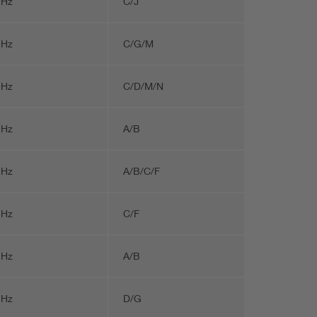
 Hz
C/J
 Hz
C/G/M
 Hz
C/D/M/N
 Hz
A/B
 Hz
A/B/C/F
 Hz
C/F
 Hz
A/B
 Hz
D/G