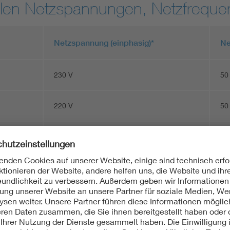
nalen Netzspannungen, Netzfrequ
Netzspannung (einphasig)*
Ne
230 V
50
220 V
50
230 V
50
240 V
50
127 V
60
220 V
50