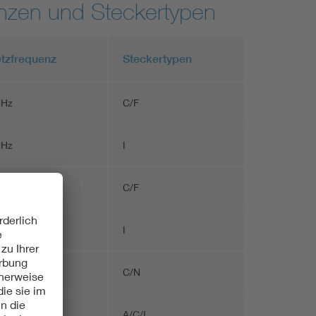
enzen und Steckertypen
tzfrequenz
Steckertypen
 Hz
C/F
 Hz
I
 Hz
C/F
 Hz
I
 Hz
C/N
 Hz
A/C/I