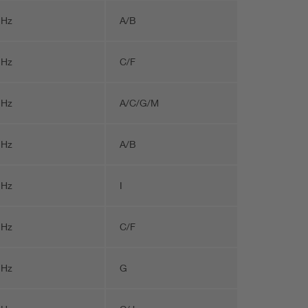
 Hz
A/B
 Hz
C/F
 Hz
A/C/G/M
 Hz
A/B
 Hz
I
 Hz
C/F
 Hz
G