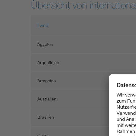
Übersicht von internatio
Land
Ägypten
Argentinien
Armenien
Australien
Brasilien
China