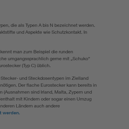
pen, die als Typen A bis N bezeichnet werden.
ktstifte und Aspekte wie Schutzkontakt. In
 kennt man zum Beispiel die runden
lche umgangssprachlich gerne mit „Schuko“
rostecker (Typ C) üblich.
e Stecker- und Steckdosentypen im Zielland
ötigen. Der flache Eurostecker kann bereits in
 (Ausnahmen sind Irland, Malta, Zypern und
fenthalt mit Kindern oder sogar einen Umzug
 anderen Ländern auch andere
t werden.