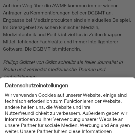
Auf dem Weg über die AWMF kommen immer wieder
Anfragen zu Kommentierungen bei der DGBMT an.
Engpässe bei Medizinprodukten sind ein aktuelles Beispiel.
Im Grenzgebiet zwischen klinischer Medizin,
Medizintechnik und Politik ist viel los in Zeiten knapper
Mittel, fehlender Fachkräfte und immer intelligenterer
Software. Die DGBMT ist mittendrin.
Philipp Grätzel von Grätz schreibt als freier Journalist in
Berlin und verbindet medizinische Themen und
Technikthemen.
Folgen Sie uns