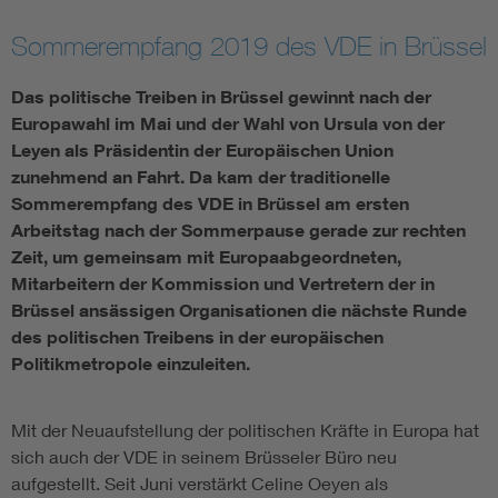
Assisted Living
Bui
Sommerempfang 2019 des VDE in Brüssel
Das politische Treiben in Brüssel gewinnt nach der
Electromobility
Inf
Europawahl im Mai und der Wahl von Ursula von der
Leyen als Präsidentin der Europäischen Union
Energy efficiency
Edu
zunehmend an Fahrt. Da kam der traditionelle
Sommerempfang des VDE in Brüssel am ersten
Energy storage
Ren
Arbeitstag nach der Sommerpause gerade zur rechten
Zeit, um gemeinsam mit Europaabgeordneten,
Mitarbeitern der Kommission und Vertretern der in
Functional safety
Env
Brüssel ansässigen Organisationen die nächste Runde
des politischen Treibens in der europäischen
Politikmetropole einzuleiten.
Mit der Neuaufstellung der politischen Kräfte in Europa hat
sich auch der VDE in seinem Brüsseler Büro neu
aufgestellt. Seit Juni verstärkt Celine Oeyen als