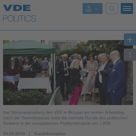
Top Themen
Fokusthemen
Energy
AI & Digital Trust
Health
Mobility
Der Sommerempfang des VDE in Brüssel am ersten Arbeitstag
Standards
nach der Sommerpause leitet die nächste Runde des politischen
Treibens in der europäischen Politikmetropole ein.
| VDE
Weitere Themen
10.09.2019
Kurzinformation