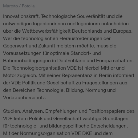
Marcito / Fotolia
Assisted Living
Bui
Innovationskraft, Technologische Souveränität und die
notwendigen Ingenieurinnen und Ingenieure entscheiden
Electromobility
Inf
über die Wettbewerbsfähigkeit Deutschlands und Europas.
Wer die technologischen Herausforderungen der
Gegenwart und Zukunft meistern möchte, muss die
Energy efficiency
Edu
Voraussetzungen für optimale Standort- und
Rahmenbedingungen in Deutschland und Europa schaffen.
Energy storage
Ren
Die Technologieorganisation VDE ist hierbei Mittler und
Motor zugleich. Mit seiner Repräsentanz in Berlin informiert
Functional safety
Env
der VDE Politik und Gesellschaft zu Fragestellungen aus
den Bereichen Technologie, Bildung, Normung und
Verbraucherschutz.
Studien, Analysen, Empfehlungen und Positionspapiere des
VDE liefern Politik und Gesellschaft wichtige Grundlagen
für technologie- und bildungspolitische Entscheidungen.
Mit der Normungsorganisation VDE DKE und dem