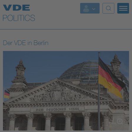
Top Themen
Fokusthemen
Der VDE in Berlin
Energy
AI & Digital Trust
Health
Mobility
Standards
Weitere Themen