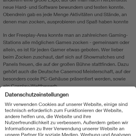
neue Hard- und Software bewundern und testen konnte.
Obendrein gab es jede Menge Aktivitäten und Stände, an
denen man zocken, ausprobieren und Spaß haben konnte
In der Freeplay-Area konnte man an zahlreichen Gaming-
Stations alle möglichen Games zocken - gemeinsam oder
allein, es ist für jeden Gamer etwas geboten. Wer lieber
beim Zocken zuschaut, darf sich auf Showmatches und
Panels freuen, die auf der großen Bühne stattfinden. Dazu
gehört auch die Deutsche Casemod Meisterschaft, auf der
besonders coole PC-Gehäuse präsentiert werden, sowie
ein Cosplay-Wettbewerb.
Folgen Sie uns