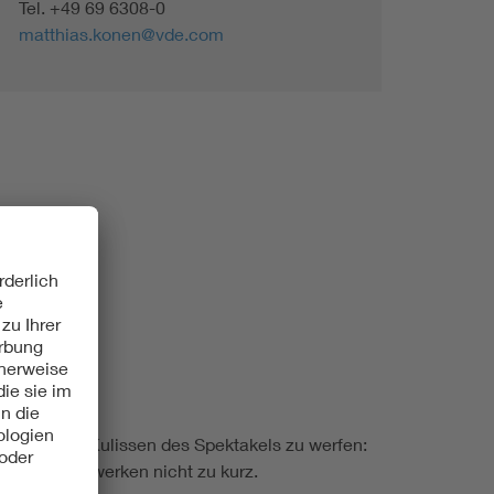
Tel.
+49 69 6308-0
matthias.konen@vde.com
echnischen Kulissen des Spektakels zu werfen:
nd das Netzwerken nicht zu kurz.