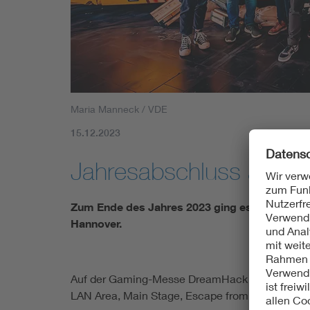
Maria Manneck / VDE
15.12.2023
Jahresabschluss auf d
Zum Ende des Jahres 2023 ging es gemeins
Hannover.
Auf der Gaming-Messe DreamHack stand im Vorder
LAN Area, Main Stage, Escape from Tarkov und 