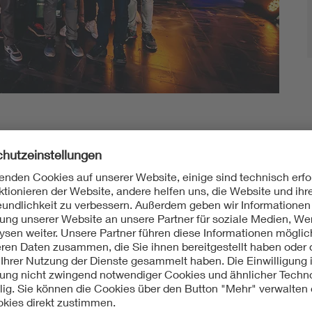
er DreamHack 2023
am mit dem ehrenamtlichen Nachwuchs des VDE nach
grund, eine gute Zeit zu haben und einen Blick hinter die t
die Messehalle selbst. Wie immer kam der spielerische Spaß u