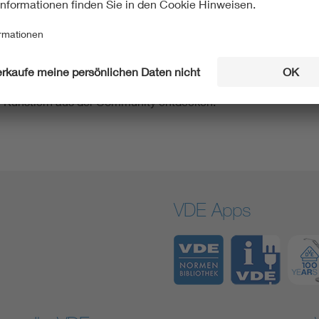
reffpunkt für die Gaming- und Esports-Community. Seit 2022 fin
e, ihre Leidenschaft in vollen Zügen auszuleben. Im Herzstück
schiedenen LAN-Wettkämpfen teilgenommen werden. Der Festiv
s-Turniere zu verfolgen oder beim Cosplay-Contest seine Lieb
er-Runden – alles, was das Herz eines Gaming-Fans begehrt. 
von Künstlern aus der Community entdecken.
VDE Apps