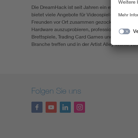
Die DreamHack ist seit Jahren ein etablierter T
bietet viele Angebote für Videospiel-Begeistert
Freunden vor Ort zusammen gezockt und an ver
Hardware auszuprobieren, professionelle Esport
Brettspiele, Trading Card Games und Pen & Pap
Branche treffen und in der Artist Alley Werke 
Folgen Sie uns