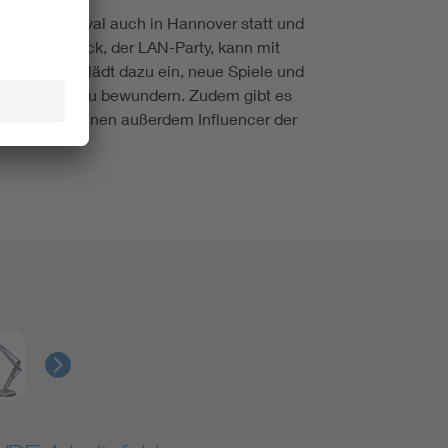
det das Festival auch in Hannover statt und
 der DreamHack, der LAN-Party, kann mit
albereich lädt dazu ein, neue Spiele und
lingshelden zu bewundern. Zudem gibt es
Besucher können außerdem Influencer der