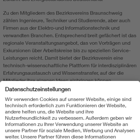
Zu den Mitgliedern des Bezirksvereins Braunschweig
zählen Ingenieure, Techniker und Studierende, aber auch
Firmen aus der Elektro-und Informationstechnik und
verwandten Branchen. Entsprechend breit gefächert ist das
regionale Veranstaltungsangebot, das von Vorträgen und
Exkursionen über Arbeitskreise bis zu speziellen Service-
Leistungen reicht. Damit bietet der Bezirksverein eine
technisch-wissenschaftliche Plattform für interdisziplinären
Erfahrungsaustausch und Wissenstransfer, auf der die
Mitglieder ihre eigenen Ideen einbringen können.
Folgen Sie uns