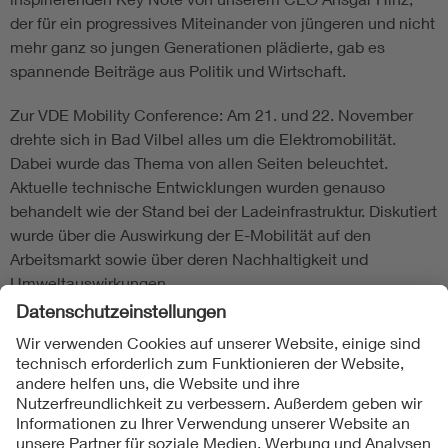
der für ein progressives Miteinander von jüngeren und nicht
mehr ganz so jungen Generationen plädierte, gab es
spannende Beiträge aus Politik und Wirtschaft.
Zur VDE Mobility Conference: Am 21. und 22. November
drehte sich in Bad Vilbel alles um die Elektromobilität.
Dabei wurde das Thema von allen Seiten beleuchtet.
Aktuelle technische Entwicklungen wurden genauso
behandelt wie der Stand bei der Ladeinfrastruktur. Diskutiert
wurde über die Auswirkung der E-Mobilität auf den
Arbeitsmarkt sowie über deren Nachhaltigkeit und
Umweltauswirkungen.
Folgen Sie uns