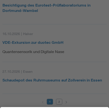
Besichtigung des Eurotest-Prüflaboratoriums in
Dortmund-Wambel
16.10.2026
|
Halver
VDE-Exkursion zur duotec GmbH
Quantensensorik und Digitale Nase
27.10.2026
|
Essen
Schaudepot des Ruhrmuseums auf Zollverein in Essen
1
2