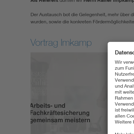
Als Referent
Herrn Rainer Impkamp,
Der Austausch bot die Gelegenheit, mehr über d
wurden, sowie die konkreten Fördermöglichkeiten
Vortrag Imkamp