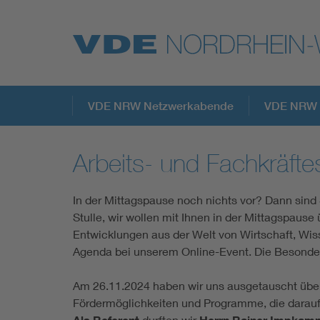
Top Themen
VDE NRW Netzwerkabende
VDE NRW 
Arbeits- und Fachkräft
Weitere Themen
In der Mittagspause noch nichts vor? Dann sind
Stulle, wir wollen mit Ihnen in der Mittagspaus
Entwicklungen aus der Welt von Wirtschaft, Wis
Agenda bei unserem Online-Event. Die Besonder
Am 26.11.2024 haben wir uns ausgetauscht über
Fördermöglichkeiten und Programme, die darauf 
durften wir