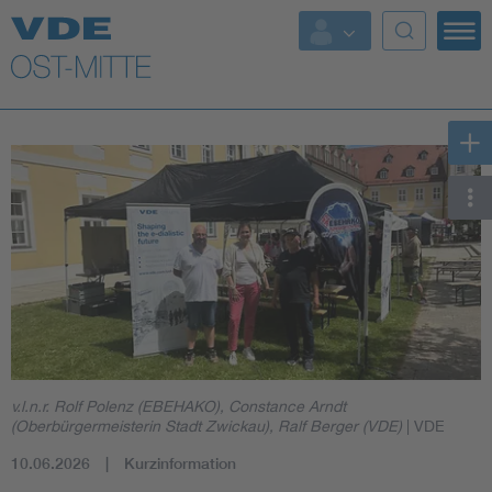
Top Themen
Weitere Themen
v.l.n.r. Rolf Polenz (EBEHAKO), Constance Arndt
(Oberbürgermeisterin Stadt Zwickau), Ralf Berger (VDE)
| VDE
10.06.2026
Kurzinformation