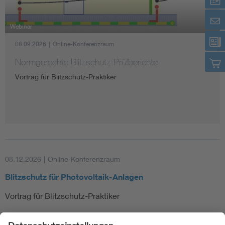
Webinar
08.09.2026
|
Online-Konferenzraum
Normgerechte Blitzschutz-Prüfberichte
Vortrag für Blitzschutz-Praktiker
08.12.2026
|
Online-Konferenzraum
Blitzschutz für Photovoltaik-Anlagen
Vortrag für Blitzschutz-Praktiker