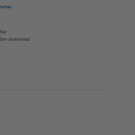
leiter
itter
tter-download