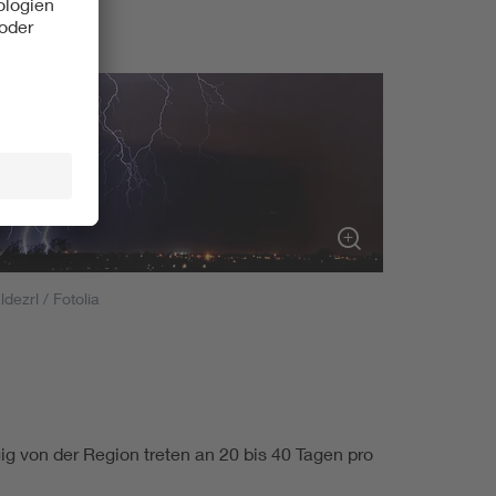
ldezrl / Fotolia
gig von der Region treten an 20 bis 40 Tagen pro