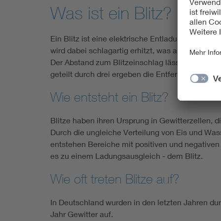
Was ist ein Blitz?
Ein Blitz ist eine elektrische Entladung zwisch
wird dabei schlagartig erhitzt, was als Donner hör
Der Abstand zum Blitzeinschlag lässt sich grob
geteilt durch drei ergeben die Entfernung in Kil
Wie entsteht ein Blitz?
Blitze haben ihren Ursprung in Gewitterzellen,
Durch die ungleiche Verteilung von Eis und Was
entstehen Bereiche mit positiven und negativ
es zu einem Ladungsausgleich - dem Blitz.
Wie oft treten Blitze auf?
In Deutschland wurden in den letzten Jahren durc
Jahr Gewitter auf.