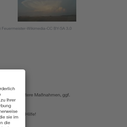
i Feuermeister-Wikimedia-CC BY-SA 3.0
t und dann weitere Maßnahmen, ggf.
ingend Ihre Hilfe!