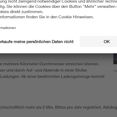
en Wolken oder zwischen Wolken und der Erde. Die Luft
bar ist.
 abschätzen: Die Sekunden zwischen Blitz und Donner
ometern.
 die mehrere Kilometer Durchmesser erreichen können.
ser und durch Auf- und Abwinde in einer Wolke
va
en Ladungen. Ab einer bestimmten Ladungsmenge kommt
hschnittlich mehr als 2 Mio. Blitze pro Jahr registriert. Abhän