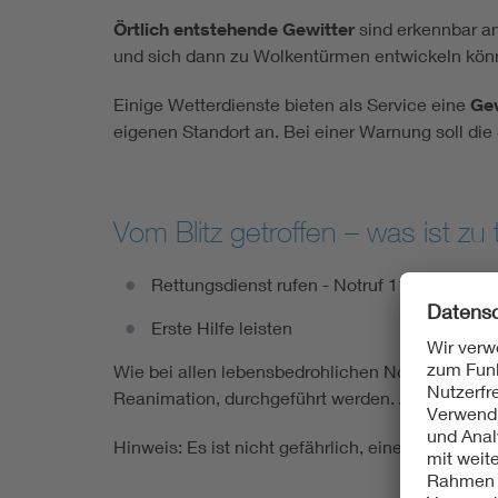
Örtlich entstehende Gewitter
sind erkennbar a
und sich dann zu Wolkentürmen entwickeln kö
Einige Wetterdienste bieten als Service eine
Ge
eigenen Standort an. Bei einer Warnung soll die
Vom Blitz getroffen – was ist zu
Rettungsdienst rufen - Notruf 112
Erste Hilfe leisten
Wie bei allen lebensbedrohlichen Notfällen solle
Reanimation, durchgeführt werden. Auf jeden Fall
Hinweis: Es ist nicht gefährlich, einen vom Blit