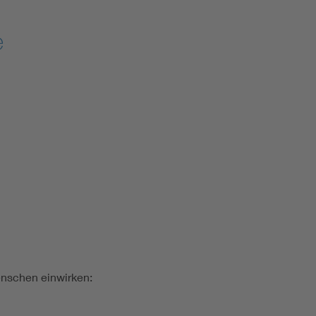
e
enschen einwirken: