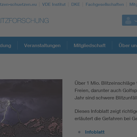
itzen-schuetzen.eu
VDE Institut
DKE
Fachgesellschaften
Mit
ldung
Veranstaltungen
Mitgliedschaft
Über un
Weitere Themen
Über 1 Mio. Blitzeinschläge 
Freien, darunter auch Golfs
Jahr sind schwere Blitzunfäl
Dieses Infoblatt zeigt richt
erläutert die Gefahren bei Ge
Infoblatt