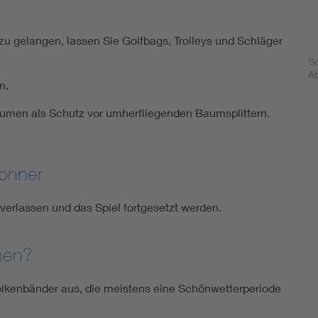
u gelangen, lassen Sie Golfbags, Trolleys und Schläger
Sc
Ab
n.
umen als Schutz vor umherfliegenden Baumsplittern.
Donner
erlassen und das Spiel fortgesetzt werden.
nen?
lkenbänder aus, die meistens eine Schönwetterperiode