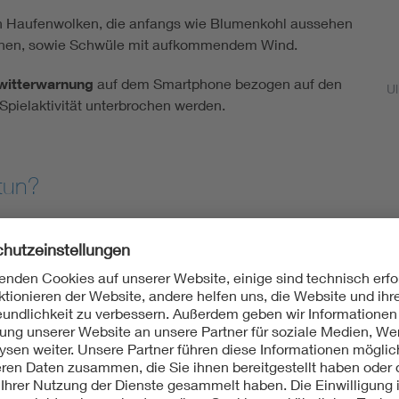
n Haufenwolken, die anfangs wie Blumenkohl aussehen
nnen, sowie Schwüle mit aufkommendem Wind.
witterwarnung
auf dem Smartphone bezogen auf den
Ul
 Spielaktivität unterbrochen werden.
 tun?
n als Erste Hilfe das
Bewusstsein
und die
Atmung
kontrollier
 ist der Rettungsdienst zu rufen.
z getroffenen Menschen zu berühren! Im Gegenteil, er benötigt dr