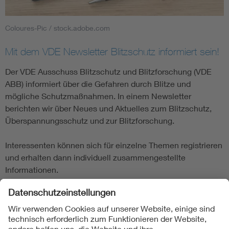
Coloures-Pic / stock.adobe.com
Mit dem VDE Newsletter Blitzschutz informiert sein!
Der VDE Ausschuss Blitzschutz und Blitzforschung (VDE
ABB) informiert über die Gefahren durch Blitze und
mögliche Schutzmaßnahmen. In einem Newsletter
berichten wir über Neues und Aktuelles zum Blitzschutz,
Überspannungsschutz und zur Blitzforschung.
Interessenten können sich für einzelne Themen registrieren
und erhalten dann individuell zusammengestellte
Informationen.
Newsletter Blitzschutz bestellen
Direkter Link:
www.vde.com/reiten-bei-gewitter