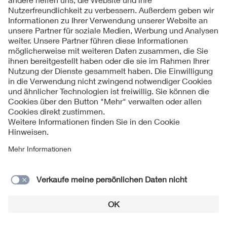
1. Auflage 2018
Bilder: VDE, (Kumulonimbuswolke) Uli Feuermeister-
Wikimedia-CC BY-SA 3.0
Diese VDE-Information wurde unter der
Lizenz CC BY 3.0
DE
veröffentlicht.
Kontakt
Impressum
Datenschutzinformationen
Cookie Hinweise
Lieferantenportal