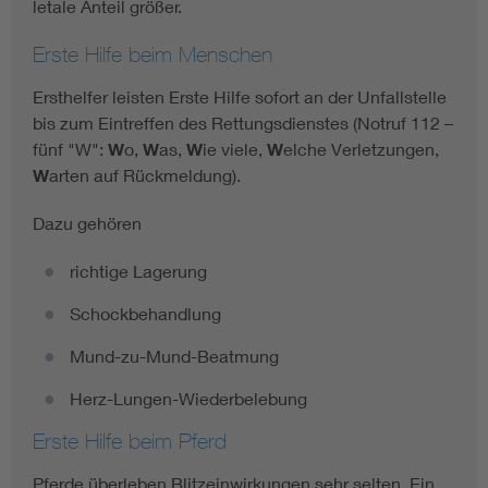
letale Anteil größer.
Erste Hilfe beim Menschen
Ersthelfer leisten Erste Hilfe sofort an der Unfallstelle
bis zum Eintreffen des Rettungsdienstes (Notruf 112 –
fünf "W":
W
o,
W
as,
W
ie viele,
W
elche Verletzungen,
W
arten auf Rückmeldung).
Dazu gehören
richtige Lagerung
Schockbehandlung
Mund-zu-Mund-Beatmung
Herz-Lungen-Wiederbelebung
Erste Hilfe beim Pferd
Pferde überleben Blitzeinwirkungen sehr selten. Ein