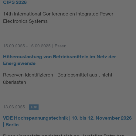
CIPS 2026
Schwerpunkte und Ergebnisse der Arbeitsgruppen
14th International Conference on Integrated Power
Für jedes Betriebsmittel wurden besonders geeignete
Electronics Systems
Maßnahmen identifiziert, um eine höhere Auslastung der
Netzbetriebsmittel zu ermöglichen:
Freileitungen: Witterungsgeführter Freileitungsbetrieb,
15.09.2025 - 16.09.2025
|
Essen
flexible Netzanschlussbedingungen (Spitzenkappung),
Höherauslastung von Betriebsmitteln im Netz der
Verstärkung mit Hochtemperaturseilen
Energiewende
Kabel: Karten für thermische Bodenbeschaffenheit,
Reserven identifizieren - Betriebsmittel aus-, nicht
Monitoring mit Berechnung der Zeitkonstanten für
überlasten
zukünftige Belastbarkeit, Anpassung der Normen,
auch für thermische Widerstände des Erdbodens.
Transformatoren: Individuelles Temperaturmodell oder
18.06.2025
|
TOP
LWL Hot-Spot-Messung, besseres Monitoring mit
VDE Hochspannungstechnik | 10. bis 12. November 2026
einheitlichen Datenmodellen entsprechend IEC
| Berlin
61850-90-3, betriebliche Umsetzung sollte häufiger
erfolgen, um Erfahrungen zu sammeln und zu teilen
Diese Veranstaltung richtet sich an Hersteller, Betreiber,