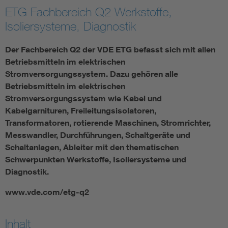
ETG Fachbereich Q2 Werkstoffe,
Energy efficiency
Isoliersysteme, Diagnostik
Energy grids
Der Fachbereich Q2 der VDE ETG befasst sich mit allen
Betriebsmitteln im elektrischen
Stromversorgungssystem. Dazu gehören alle
Energy storage
Betriebsmitteln im elektrischen
Stromversorgungssystem wie Kabel und
Renewable energies
Kabelgarnituren, Freileitungsisolatoren,
Transformatoren, rotierende Maschinen, Stromrichter,
Kompetenzzentrum Smart Grid
Messwandler, Durchführungen, Schaltgeräte und
Schaltanlagen, Ableiter mit den thematischen
Schwerpunkten Werkstoffe, Isoliersysteme und
Diagnostik.
www.vde.com/etg-q2
Inhalt