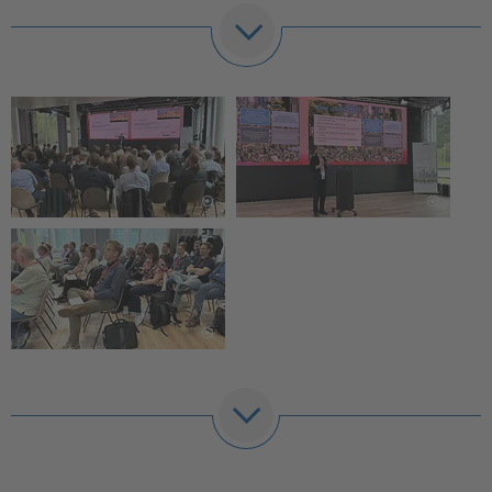
Bericht von Prof. Dr.-Ing. Maik Koch, Hochschule
Magdeburg-Stendal, Workshop-Leiter
Der Workshop zur Höherauslastung von Betriebsmitteln im
Netz der Energiewende brachte in Essen Expertinnen und
Experten zusammen, um die Ergebnisse der Task Force zu
diskutieren, technische Innovationen zu präsentieren und
die Herausforderungen der zunehmend dynamischen
Energiewende praxisnah zu adressieren. Die Resonanz der
Teilnehmenden verdeutlicht die hohe Relevanz, aber auch
die Komplexität des Themas für die gesamte
Energiewirtschaft.
Ziele und Rahmen
Die Energiewende stellt Netzbetreiber vor die
Herausforderung, bestehende Netzkapazitäten besser
auszunutzen, Engpässe zu mindern und volatilen
Einspeisern gerecht zu werden. Unter Leitung von Dr.-Ing.