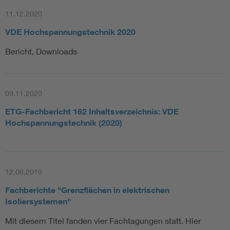
auf Themen wie Schaltanlagentechnologie oder rechtliche
11.12.2020
Fragen. Der fachliche Austausch – zwischen
Netzanwendern, Betreibern, Praktikern und Wissenschaft –
VDE Hochspannungstechnik 2020
wurde durchweg als Bereicherung empfunden.
Bericht, Downloads
Herausforderungen und Empfehlungen
Die größten Hürden sahen die Teilnehmenden in:
09.11.2020
fehlender rechtlicher Absicherung und
ETG-Fachbericht 162 Inhaltsverzeichnis: VDE
Standardisierung für den Betrieb jenseits etablierter
Hochspannungstechnik (2020)
Normen,
organisatorischen Veränderungen, etwa bei
Zuständigkeiten im Netzbetrieb und notwendigem
12.06.2019
Change Management,
Fachberichte "Grenzflächen in elektrischen
zusätzlichen Aufgaben, die mit einer veränderten
Isoliersystemen"
Betriebsweise einhergehen.
Mit diesem Titel fanden vier Fachtagungen statt. Hier
Ausblick