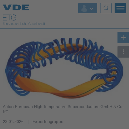
Top Themen
Fokusthemen
Energy
AI & Digital Trust
Health
Mobility
Autor: European High Temperature Superconductors GmbH & Co.
Standards
KG
23.01.2026
Expertengruppe
Weitere Themen