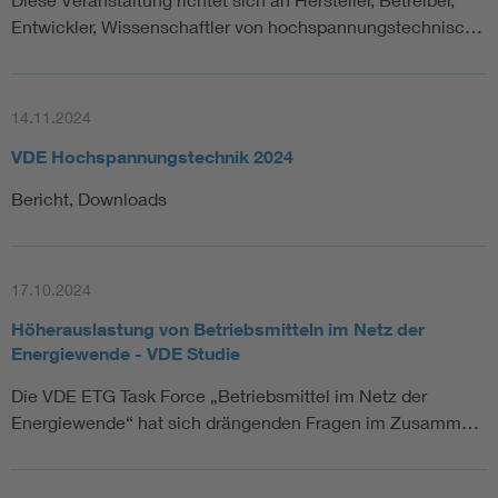
Entwickler, Wissenschaftler von hochspannungstechnisc…
Schaltanlagen und rechtliche Fragen: Klimaanlagen in
Schalthäusern zur Absenkung der
Umgebungstemperatur, Temperaturmonitoring ähnlich
witterungsgeführtem Betrieb, Lüfter in den
14.11.2024
Schaltfeldern.
VDE Hochspannungstechnik 2024
Stimmen und Feedback der Teilnehmenden
Bericht, Downloads
Stefan Küppers, E.ON SE, Essen: „
Die Energiewende und
die Transformation des Energiesystems geht weiter. Wir
werden allerdings einige Anpassungen in den Regeln und
17.10.2024
Prozessen durchführen müssen.
“
Höherauslastung von Betriebsmitteln im Netz der
Matthias Kahl, TransnetBW GmbH, Stuttgart: „
Energiewende - VDE Studie
Kurative
Maßnahmen haben ein großes Potenzial, Erneuerbare
Die VDE ETG Task Force „Betriebsmittel im Netz der
Erzeugungsanlagen zeitnah an das Stromnetz anschließen
Energiewende“ hat sich drängenden Fragen im Zusamm…
zu können.
“
Markus Heinrich, Wolter Hoppenberg Rechtsanwälte