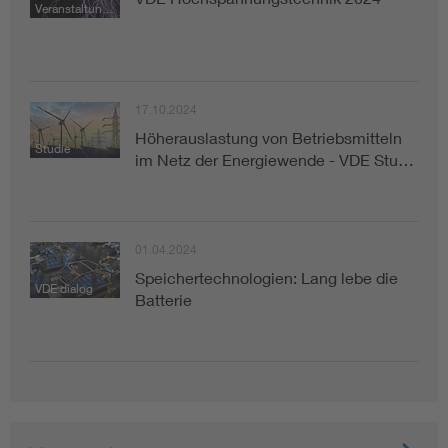
Veranstaltungsrückblick
Assisted Living
Bui
Electromobility
Inf
17.10.2024
Höherauslastung von Betriebsmitteln
Energy efficiency
Edu
Studie
im Netz der Energiewende - VDE Stu…
Energy storage
Ren
01.04.2024
Functional safety
Env
Speichertechnologien: Lang lebe die
VDE dialog
Batterie