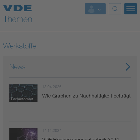
Top Themen
Fokusthemen
Werkstoffe
Energy
News
AI & Digital Trust
Health
13.04.2026
Wie Graphen zu Nachhaltigkeit beiträgt
Fachinformation
Mobility
Standards
14.11.2024
Weitere Themen
VDE Hochspannungstechnik 2024