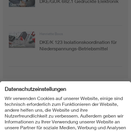
DKE/GUK 682.1 Gedruckte Elektronik
Gremium
Henriette Boos
DKE/K 123 Isolationskoordination für
Gremium
Niederspannungs-Betriebsmittel
Folgen Sie uns