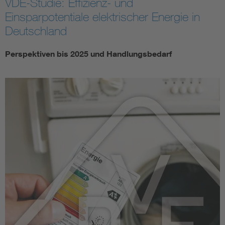
VDE-Studie: Effizienz- und
Einsparpotentiale elektrischer Energie in
Energy efficiency
Deutschland
Energy grids
Perspektiven bis 2025 und Handlungsbedarf
Energy storage
Renewable energies
Kompetenzzentrum Smart Grid