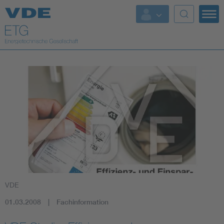
Top Themen
Fokusthemen
Energy
AI & Digital Trust
Health
Mobility
VDE
Standards
01.03.2008
Fachinformation
Weitere Themen