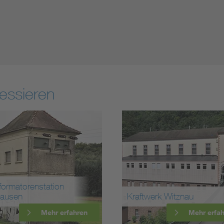
essieren
Kraftwerk Witznau
Statio
hren
Mehr erfahren