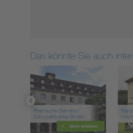
Das könnte Sie auch inter
nische Siemens-
Transformatorenstation
ckertwerke GmbH
Halzhausen
Mehr erfahren
Mehr erfa