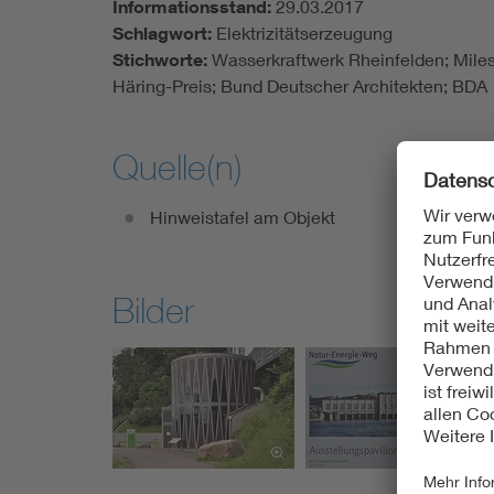
Informationsstand:
29.03.2017
Schlagwort:
Elektrizitätserzeugung
Stichworte:
Wasserkraftwerk Rheinfelden; Milest
Häring-Preis; Bund Deutscher Architekten; BDA
Quelle(n)
Hinweistafel am Objekt
Bilder