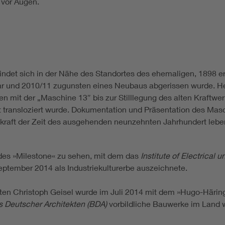
vor Augen.
indet sich in der Nähe des Standortes des ehemaligen, 1898 e
r und 2010/11 zugunsten eines Neubaus abgerissen wurde. Herz
mit der „Maschine 13″ bis zur Stilllegung des alten Kraftwer
 transloziert wurde. Dokumentation und Präsentation des Ma
skraft der Zeit des ausgehenden neunzehnten Jahrhundert leb
 des »Milestone« zu sehen, mit dem das
Institute of Electrical 
eptember 2014 als Industriekulturerbe auszeichnete.
kten Christoph Geisel wurde im Juli 2014 mit dem »Hugo-Härin
 Deutscher Architekten (BDA)
vorbildliche Bauwerke im Land w