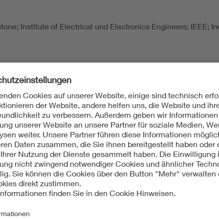
one; Institute of Electrical und Electronics Engineers; IEEE; I