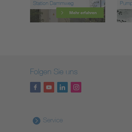
Station Dammweg
Pump
ahren
Mehr erfahren
Folgen Sie uns
Service