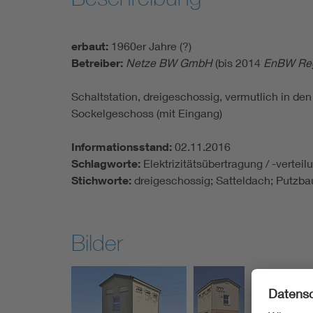
erbaut:
1960er Jahre (?)
Betreiber:
Netze BW GmbH
(bis 2014
EnBW Reg
Schaltstation, dreigeschossig, vermutlich in d
Sockelgeschoss (mit Eingang)
Informationsstand:
02.11.2016
Schlagworte:
Elektrizitätsübertragung / -vertei
Stichworte:
dreigeschossig; Satteldach; Putz
Bilder