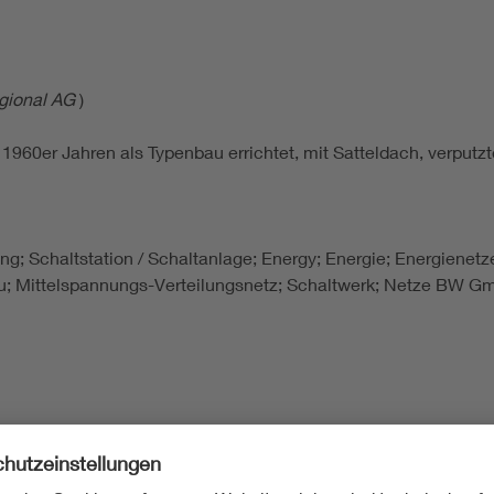
ional AG
)
en 1960er Jahren als Typenbau errichtet, mit Satteldach, verp
lung; Schaltstation / Schaltanlage; Energy; Energie; Energienetz
bau; Mittelspannungs-Verteilungsnetz; Schaltwerk; Netze BW