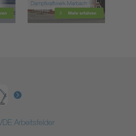
Dampfkraftwerk Marbach
Station
hren
Mehr erfahren
VDE Arbeitsfelder