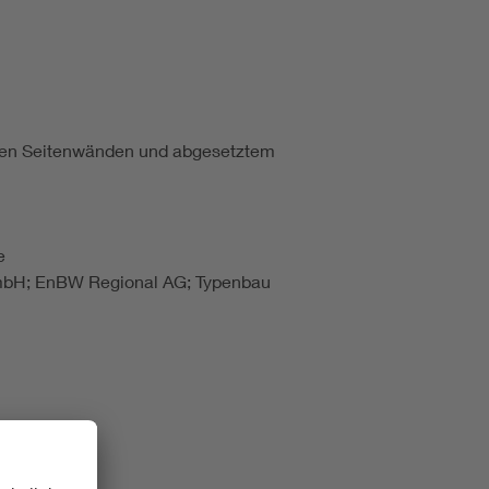
utzten Seitenwänden und abgesetztem
e
 GmbH; EnBW Regional AG; Typenbau