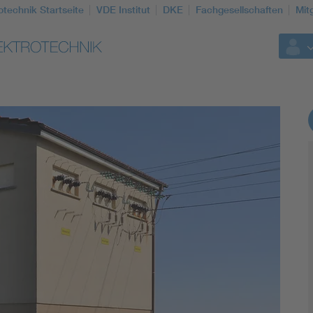
otechnik Startseite
VDE Institut
DKE
Fachgesellschaften
Mit